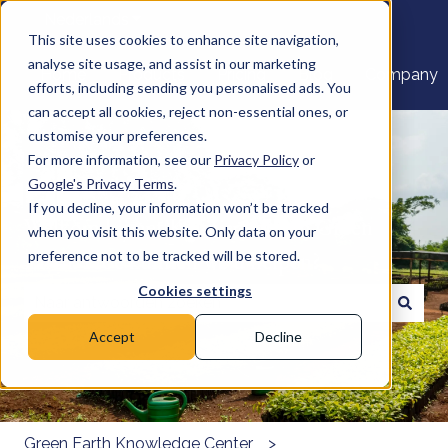
Nederlands
Submenu tonen voor vertalingen
This site uses cookies to enhance site navigation,
analyse site usage, and assist in our marketing
Home
Products
Pricing
Blog
Company
efforts, including sending you personalised ads. You
can accept all cookies, reject non-essential ones, or
customise your preferences.
For more information, see our
Privacy Policy
or
Google's Privacy Terms
.
If you decline, your information won’t be tracked
Welkom bij het Kenniscentrum Green
when you visit this website. Only data on your
Earth. Hoe kunnen we u helpen?
preference not to be tracked will be stored.
Cookies settings
Er zijn geen suggesties want het zoekveld is leeg.
Accept
Decline
Green Earth Knowledge Center