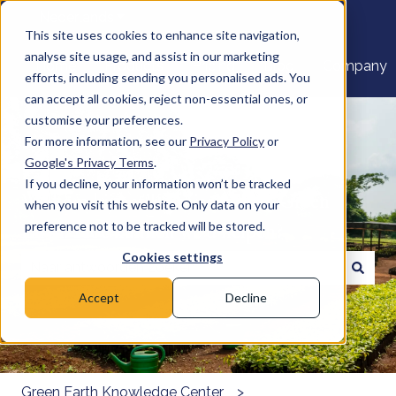
Nederlands
Submenu tonen voor vertalingen
This site uses cookies to enhance site navigation,
analyse site usage, and assist in our marketing
Home
Products
Pricing
Blog
Company
efforts, including sending you personalised ads. You
can accept all cookies, reject non-essential ones, or
customise your preferences.
For more information, see our
Privacy Policy
or
Google's Privacy Terms
.
If you decline, your information won’t be tracked
Welkom bij het Kenniscentrum Green
when you visit this website. Only data on your
Earth. Hoe kunnen we u helpen?
preference not to be tracked will be stored.
Cookies settings
Er zijn geen suggesties want het zoekveld is leeg.
Accept
Decline
Green Earth Knowledge Center