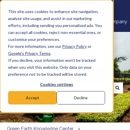
Nederlands
Submenu tonen voor vertalingen
This site uses cookies to enhance site navigation,
analyse site usage, and assist in our marketing
Home
Products
Pricing
Blog
Company
efforts, including sending you personalised ads. You
can accept all cookies, reject non-essential ones, or
customise your preferences.
For more information, see our
Privacy Policy
or
Google's Privacy Terms
.
If you decline, your information won’t be tracked
Welkom bij het Kenniscentrum Green
when you visit this website. Only data on your
Earth. Hoe kunnen we u helpen?
preference not to be tracked will be stored.
Cookies settings
Er zijn geen suggesties want het zoekveld is leeg.
Accept
Decline
Green Earth Knowledge Center