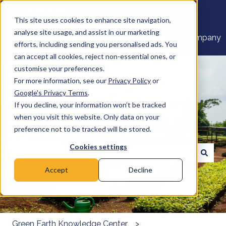
Nederlands
Submenu tonen voor vertalingen
This site uses cookies to enhance site navigation,
analyse site usage, and assist in our marketing
Home
Products
Pricing
Blog
Company
efforts, including sending you personalised ads. You
can accept all cookies, reject non-essential ones, or
customise your preferences.
For more information, see our
Privacy Policy
or
Google's Privacy Terms
.
If you decline, your information won’t be tracked
Welkom bij het Kenniscentrum Green
when you visit this website. Only data on your
Earth. Hoe kunnen we u helpen?
preference not to be tracked will be stored.
Cookies settings
Er zijn geen suggesties want het zoekveld is leeg.
Accept
Decline
Green Earth Knowledge Center