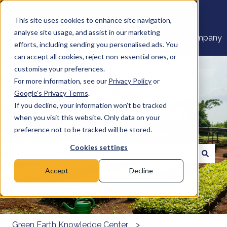
Nederlands
Submenu tonen voor vertalingen
This site uses cookies to enhance site navigation,
analyse site usage, and assist in our marketing
Home
Products
Pricing
Blog
Company
efforts, including sending you personalised ads. You
can accept all cookies, reject non-essential ones, or
customise your preferences.
For more information, see our
Privacy Policy
or
Google's Privacy Terms
.
If you decline, your information won’t be tracked
Welkom bij het Kenniscentrum Green
when you visit this website. Only data on your
Earth. Hoe kunnen we u helpen?
preference not to be tracked will be stored.
Cookies settings
Er zijn geen suggesties want het zoekveld is leeg.
Accept
Decline
Green Earth Knowledge Center