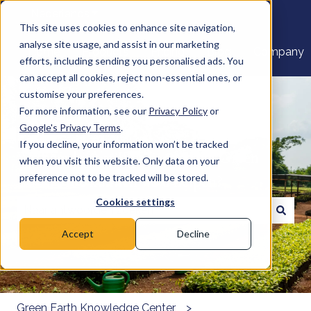
Nederlands
Submenu tonen voor vertalingen
This site uses cookies to enhance site navigation,
analyse site usage, and assist in our marketing
Home
Products
Pricing
Blog
Company
efforts, including sending you personalised ads. You
can accept all cookies, reject non-essential ones, or
customise your preferences.
For more information, see our
Privacy Policy
or
Google's Privacy Terms
.
If you decline, your information won’t be tracked
Welkom bij het Kenniscentrum Green
when you visit this website. Only data on your
Earth. Hoe kunnen we u helpen?
preference not to be tracked will be stored.
Cookies settings
Er zijn geen suggesties want het zoekveld is leeg.
Accept
Decline
Green Earth Knowledge Center