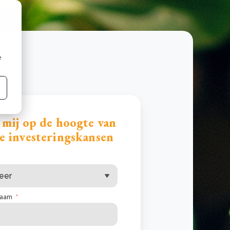
e
 mij op de hoogte van
e investeringskansen
naam
*