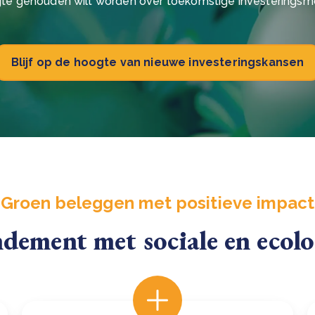
te gehouden wilt worden over toekomstige investeringsm
Blijf op de hoogte van nieuwe investeringskansen
Groen beleggen met positieve impact
ndement met sociale en ecol