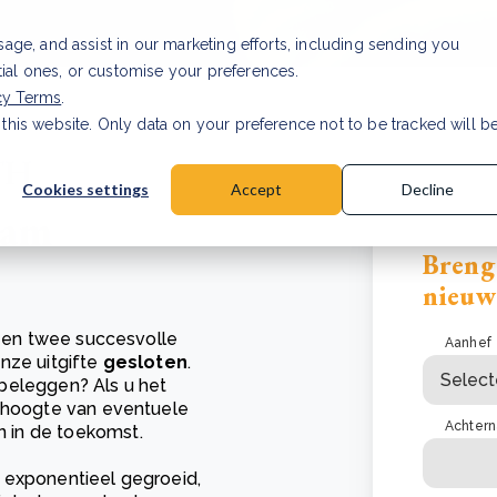
usage, and assist in our marketing efforts, including sending you
tial ones, or customise your preferences.
cy Terms
.
 this website. Only data on your preference not to be tracked will b
Cookies settings
Accept
Decline
aam
Breng
nieuw
en en twee succesvolle
Aanhef
nze uitgifte
gesloten
.
beleggen? Als u het
e hoogte van eventuele
Achter
 in de toekomst.
 exponentieel gegroeid,