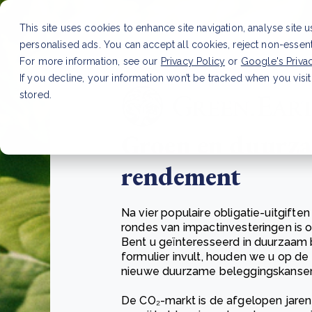
This site uses cookies to enhance site navigation, analyse site 
personalised ads. You can accept all cookies, reject non-essen
For more information, see our
Privacy Policy
or
Google's Priva
If you decline, your information won’t be tracked when you visit
stored.
Groen en duurz
rendement
Na vier populaire obligatie-uitgift
rondes van impactinvesteringen is o
Bent u geïnteresseerd in duurzaam 
formulier invult, houden we u op d
nieuwe duurzame beleggingskansen
De CO₂-markt is de afgelopen jaren