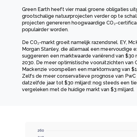
Green Earth heeft vier maal groene obligaties ui
grootschalige natuurprojecten verder op te scha
projecten genereren hoogwaardige CO₂-certifica
populairder worden.
De CO₂-markt groeit namelijk razendsnel.
EY, Mc
Morgan Stanley, die allemaal een meervoudige e
suggereren een marktwaarde variërend van $30 mil
2030. De meer optimistische vooruitzichten va
Mackenzie voorspellen een marktomvang van $10
Zelfs de meer conservatieve prognose van PwC s
datzelfde jaar tot $30 miljard: nog steeds een ti
vergeleken met de huidige markt van $3 miljard.