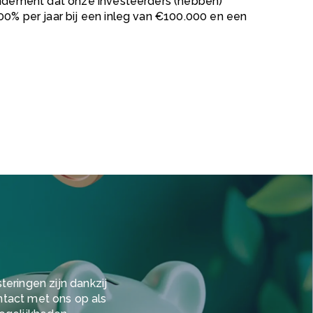
rendement dat onze investeerders (hebben)
00% per jaar bij een inleg van €100.000 en een
eringen zijn dankzij
ntact met ons op als