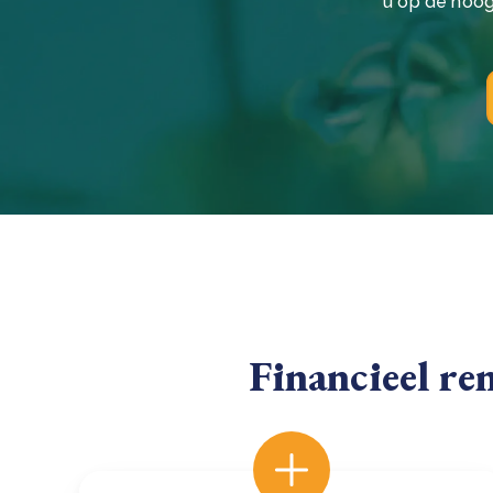
u op de hoog
Financieel re