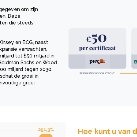
tgegeven om zijn
len. Deze
ten die steeds
Kinsey en BCG, naast
xpansie verwachten,
jard tot $50 miljard in
n Goldman Sachs en Wood
0 miljard tegen 2030.
chat de groei in
envoudige groei
Hoe kunt u van d