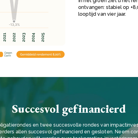
In het groen ziet u het 
ontvangen: stabiel op +8,
looptijd van vier jaar.
Succesvol gefinancierd
ligatierondes en twee succesvolle rondes van impactinvest
erders allen succesvol gefinancierd en gesloten. Neem co