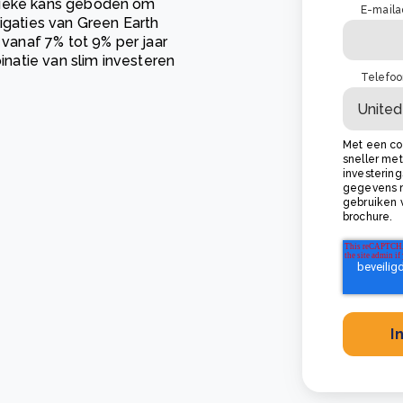
nieke kans geboden om
E-maila
ligaties van Green Earth
anaf 7% tot 9% per jaar
natie van slim investeren
Telefo
Met een co
sneller me
investerin
gegevens n
gebruiken v
brochure.