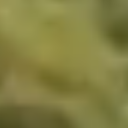
Wie wij zijn
Wij zijn wereldwijd een van de
toonaangevende ontwikkelaars
wereldwijd van grootschalige
CO₂- en biodiversiteitsprojecten.
De schaal die vereist is voor wereldwijde
herbebossing is bijna onvoorstelbaar. Voor
kapitaalmarkten en particulieren creëert dit
interessante kansen.
Als een toonaangevend,
beursgenoteerd impactbedrijf dat zich richt op