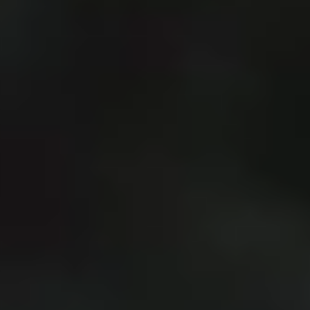
59M+
bomen worden geplant
135.800+
hectare worden hersteld
476.000