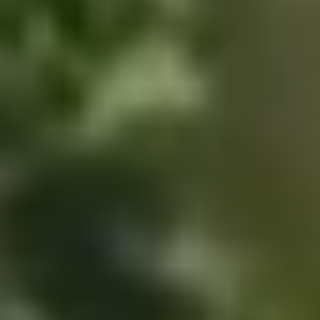
Wij hanteren een holistische
benadering voor natuurherstel.
We zoeken, ontwikkelen en
beheren grootschalige
natuurprojecten, waarbij we
initiatieven waarbinnen bomen
worden geplant combineren met
betrokkenheid van de
gemeenschap. Dit onderscheidt
ons van andere CO₂-projecten.