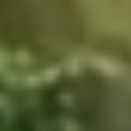
natuurherstel, is het ons doel om 1 miljard bomen te
planten!
Om een groenere toekomst te creëren, moeten we
de natuur herstellen op de plekken waar dat het
hardst nodig is. Dit doen we door middel van
grootschalige herbebossing,
gemeenschapsgerichte agroforestry en
energiezuinige kooktoestellen.
Lees meer over ons