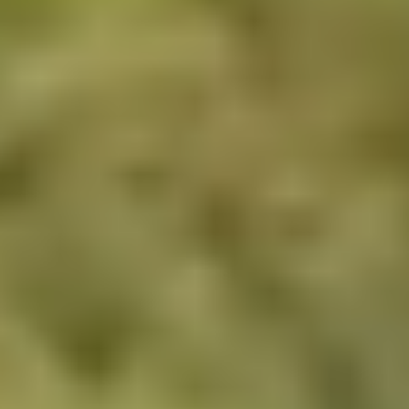
Natuurprojecten zijn de meest schaalbare
methode om CO₂-uitstoot effectief te
verminderen en tegelijkertijd ecosystemen
te herstellen. Ze kunnen 37% van de
benodigde CO₂-reductie leveren om de
doelstellingen van het Akkoord van Parijs
tegen 2030 te behalen.
De oplossing
Onze natuurprojecten verminderen
wereldwijd miljoenen tonnen CO₂, terwijl ze
inheemse ecosystemen herstellen,
biodiversiteit verbeteren en lokale
gemeenschappen ondersteunen. Onze
oplossingen bestrijken het volledige traject
van begin tot eind, wat ons van andere
aanbieders onderscheidt.