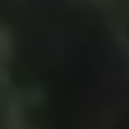
milieuvriendelijke oplossingen en
strategieën voor uw bedrijf
Compenseer emissies
4