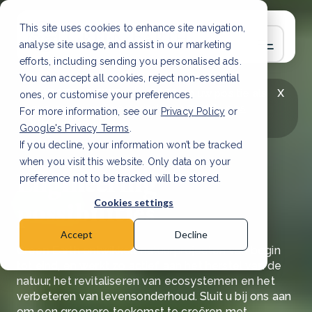
This site uses cookies to enhance site navigation,
analyse site usage, and assist in our marketing
efforts, including sending you personalised ads.
You can accept all cookies, reject non-essential
x
LAATSTE ARTIKEL
CSRD en uw positie als
ones, or customise your preferences.
leverancier: wat verandert er in 2026?
Lees
For more information, see our
Privacy Policy
or
artikel
Google's Privacy Terms
.
If you decline, your information won’t be tracked
when you visit this website. Only data on your
Engineering
preference not to be tracked will be stored.
possibilities
Cookies settings
Accept
Decline
Green Earth ontwikkelt natuurprojecten van begin
tot eind, en werkt zo actief aan het herstel van de
natuur, het revitaliseren van ecosystemen en het
verbeteren van levensonderhoud. Sluit u bij ons aan
om een groenere toekomst te creëren met