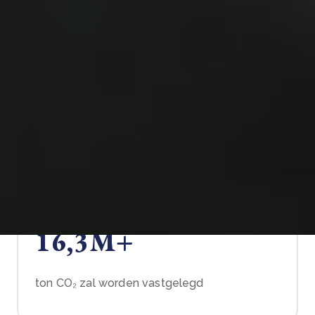
efficiënte kookovens worden verspreid
80.000+
levens reeds positief beïnvloed
16,3M+
ton CO₂ zal worden vastgelegd