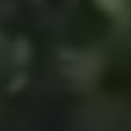
CO₂-voetafdruk
Bereken uw voetafdruk
3
Wij ontwikkelen