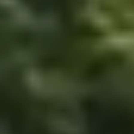
Uw bedrijf duurzaam maken
1
Wij helpen u bij inzicht in en inzet
voor versterking van het milieu