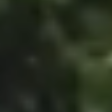
Neem contact met ons op
2
Wij ondersteunen u bij het
berekenen en analyseren van uw