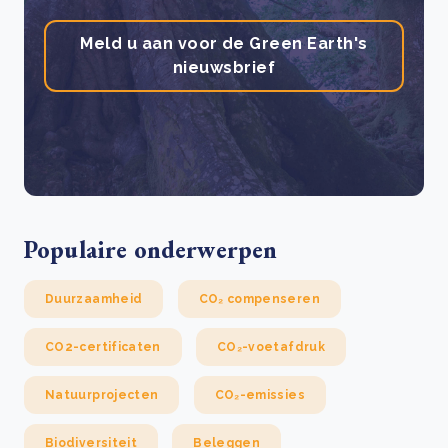
Meld u aan voor de Green Earth's
nieuwsbrief
Populaire onderwerpen
Duurzaamheid
CO₂ compenseren
CO2-certificaten
CO₂-voetafdruk
Natuurprojecten
CO₂-emissies
Biodiversiteit
Beleggen