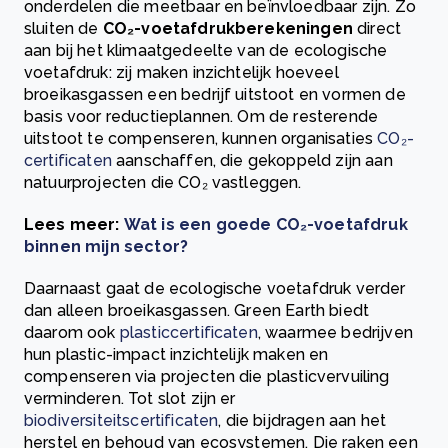
onderdelen die meetbaar en beïnvloedbaar zijn. Zo
sluiten de
CO₂-voetafdrukberekeningen
direct
aan bij het klimaatgedeelte van de ecologische
voetafdruk: zij maken inzichtelijk hoeveel
broeikasgassen een bedrijf uitstoot en vormen de
basis voor reductieplannen. Om de resterende
uitstoot te compenseren, kunnen organisaties
CO₂-
certificaten
aanschaffen, die gekoppeld zijn aan
natuurprojecten die CO₂ vastleggen.
Lees meer:
Wat is een goede CO₂-voetafdruk
binnen mijn sector?
Daarnaast gaat de ecologische voetafdruk verder
dan alleen broeikasgassen. Green Earth biedt
daarom ook
plasticcertificaten
, waarmee bedrijven
hun plastic-impact inzichtelijk maken en
compenseren via projecten die plasticvervuiling
verminderen. Tot slot zijn er
biodiversiteitscertificaten
, die bijdragen aan het
herstel en behoud van ecosystemen. Die raken een