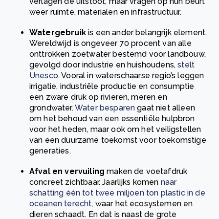
verlagen de uitstoot, maar vragen op hun beurt
weer ruimte, materialen en infrastructuur.
Watergebruik
is een ander belangrijk element.
Wereldwijd is ongeveer 70 procent van alle
onttrokken zoetwater bestemd voor landbouw,
gevolgd door industrie en huishoudens,
stelt
Unesco
. Vooral in waterschaarse regio’s leggen
irrigatie, industriële productie en consumptie
een zware druk op rivieren, meren en
grondwater.
Water besparen
gaat niet alleen
om het behoud van een essentiële hulpbron
voor het heden, maar ook om het veiligstellen
van een duurzame toekomst voor toekomstige
generaties.
Afval en vervuiling
maken de voetafdruk
concreet zichtbaar. Jaarlijks komen
naar
schatting één tot twee miljoen ton plastic in de
oceanen terecht
, waar het ecosystemen en
dieren schaadt. En dat is naast de grote