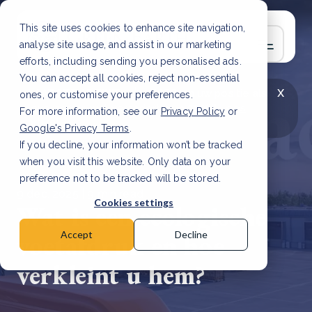
This site uses cookies to enhance site navigation,
analyse site usage, and assist in our marketing
efforts, including sending you personalised ads.
You can accept all cookies, reject non-essential
x
LAATSTE ARTIKEL
CSRD en uw positie als
ones, or customise your preferences.
leverancier: wat verandert er in 2026?
Lees
For more information, see our
Privacy Policy
or
artikel
Google's Privacy Terms
.
If you decline, your information won’t be tracked
when you visit this website. Only data on your
preference not to be tracked will be stored.
9 dec, 2025 | 9 min read
Cookies settings
Wat is een ecologische
voetafdruk en hoe
Accept
Decline
verkleint u hem?