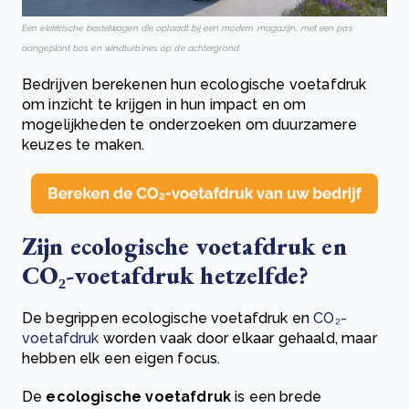
Een elektrische bestelwagen die oplaadt bij een modern magazijn, met een pas
aangeplant bos en windturbines op de achtergrond.
Bedrijven berekenen hun ecologische voetafdruk
om inzicht te krijgen in hun impact en om
mogelijkheden te onderzoeken om duurzamere
keuzes te maken.
Zijn ecologische voetafdruk en
CO₂-voetafdruk hetzelfde?
De begrippen ecologische voetafdruk en
CO₂-
voetafdruk
worden vaak door elkaar gehaald, maar
hebben elk een eigen focus.
De
ecologische voetafdruk
is een brede