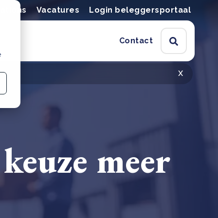
lations
Vacatures
Login beleggersportaal
Contact
e
x
keuze meer