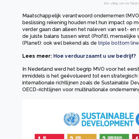
Een uitleg van de Triple
Maatschappelijk verantwoord ondernemen (MVO) b
beslissing rekening houden met hun impact op me
verder gaan dan alleen het naleven van wet- en 
de juiste balans tussen winst (Profit), menselij
(Planet): ook wel bekend als de
triple bottom lin
Lees meer:
Hoe verduurzaamt u uw bedrijf?
In Nederland werd het begrip MVO voor het eers
inmiddels is het geëvolueerd tot een strategisc
internationale richtlijnen zoals de Sustainable 
OECD-richtlijnen voor multinationale ondernemin