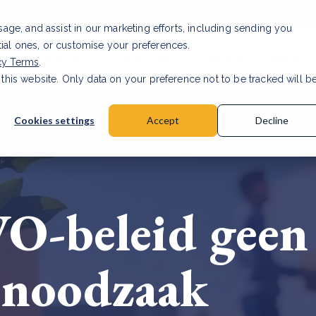
Investor re
usage, and assist in our marketing efforts, including sending you
tial ones, or customise your preferences.
n & Producten
Projecten
Over ons
Kennis
cy Terms
.
 this website. Only data on your preference not to be tracked will b
rancier: wat verandert er in 2026?
Lees artikel
Cookies settings
Accept
Decline
-beleid geen 
n noodzaak