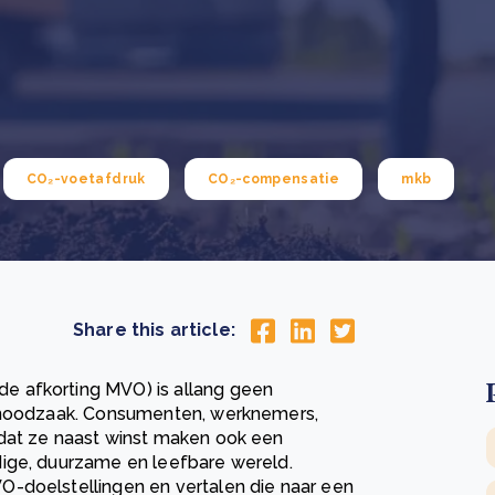
Drie stappen die het herstel van Kenia’s bossen
De
versnellen
Pr
r
Wat is een ecologische voetafdruk en hoe verkleint u
CS
eer
Lees meer
hem?
co
eer
Lees meer
CO₂-voetafdruk
CO₂-compensatie
mkb
Share this article:
e afkorting MVO) is allang geen
e noodzaak. Consumenten, werknemers,
 dat ze naast winst maken ook een
dige, duurzame en leefbare wereld.
-doelstellingen en vertalen die naar een