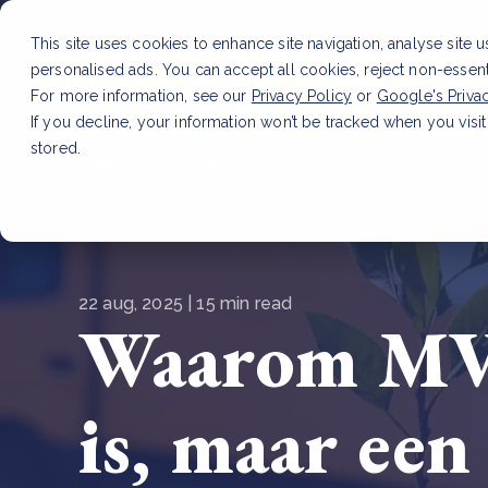
This site uses cookies to enhance site navigation, analyse site 
personalised ads. You can accept all cookies, reject non-essen
Dienste
For more information, see our
Privacy Policy
or
Google's Priva
If you decline, your information won’t be tracked when you visit
stored.
LAATSTE ARTIKEL
CSRD en uw positie als leve
22 aug, 2025 | 15 min read
Waarom MVO
is, maar ee