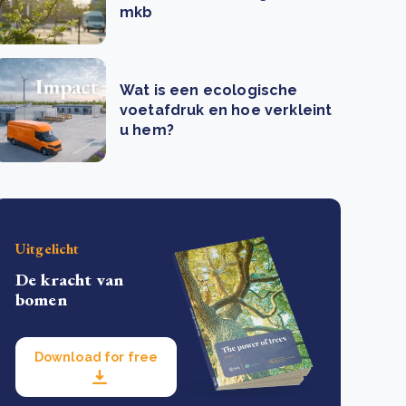
mkb
Wat is een ecologische
voetafdruk en hoe verkleint
u hem?
Uitgelicht
De kracht van
bomen
Download for free