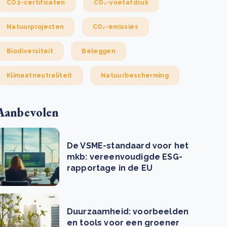
CO2-certificaten
CO₂-voetafdruk
Natuurprojecten
CO₂-emissies
Biodiversiteit
Beleggen
Klimaatneutraliteit
Natuurbescherming
Aanbevolen
De VSME-standaard voor het
mkb: vereenvoudigde ESG-
rapportage in de EU
Duurzaamheid: voorbeelden
en tools voor een groener