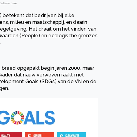
 Bottom Line.
etekent dat bedrijven bij elke
ns, milieu en maatschappij, en daarin
regelgeving. Het draait om het vinden van
ke waarden (People) en ecologische grenzen
e
.
t breed opgepakt begin jaren 2000, maar
h kader dat nauw verweven raakt met
Development Goals (SDG’s) van de VN en de
gen.