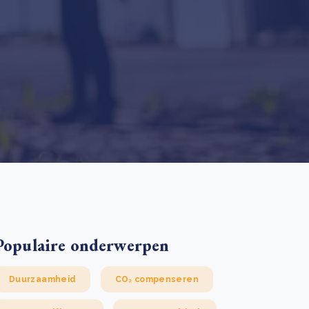
 basis leggen voor het Sauki Cookstove Nigeria
oject
RD voor het mkb: maak van dataverzoeken een
Lees meer
ncurrentievoordeel
Lees meer
Populaire onderwerpen
Duurzaamheid
CO₂ compenseren