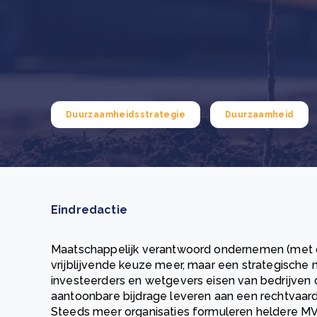
Green Wheels: transformerende stap voor
plasticinzameling in Sri Lanka
CSRD en uw positie als leverancier: wat verandert e
Lees m
in 2026?
Lees m
Duurzaamheidsstrategie
Duurzaamheid
Eindredactie
Maatschappelijk verantwoord ondernemen (met d
vrijblijvende keuze meer, maar een strategisch
investeerders en wetgevers eisen van bedrijven
aantoonbare bijdrage leveren aan een rechtvaar
Steeds meer organisaties formuleren heldere MVO