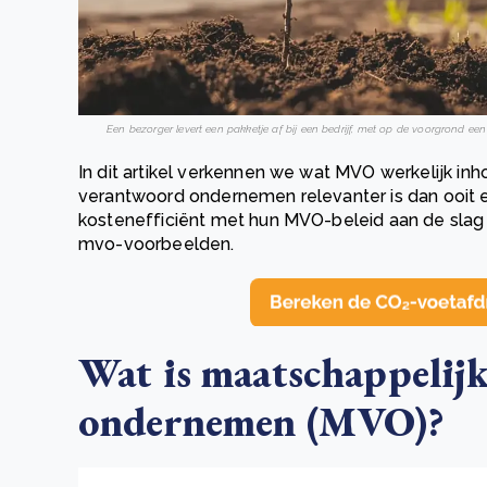
Een bezorger levert een pakketje af bij een bedrijf, met op de voorgrond 
In dit artikel verkennen we wat MVO werkelijk i
verantwoord ondernemen relevanter is dan ooit e
kostenefficiënt met hun MVO-beleid aan de slag 
mvo-voorbeelden.
Wat is maatschappelij
ondernemen (MVO)?