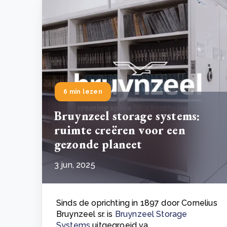
6 min lezen
Bruynzeel storage systems:
ruimte creëren voor een
gezonde planeet
3 jun, 2025
Sinds de oprichting in 1897 door Cornelius
Bruynzeel sr. is
Bruynzeel Storage
Systems
uitgegroeid va..