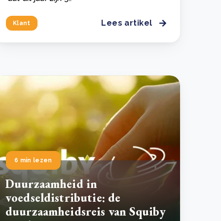
Lees artikel
Klant
6 min lezen
Duurzaamheid in
voedseldistributie: de
duurzaamheidsreis van Squiby