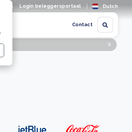
tures
Login beleggersportaal
Dutch
Contact
e
x