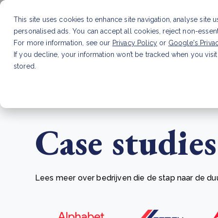
This site uses cookies to enhance site navigation, analyse site 
personalised ads. You can accept all cookies, reject non-essen
Dienste
For more information, see our
Privacy Policy
or
Google's Priva
If you decline, your information won’t be tracked when you visit
stored.
LAATSTE ARTIKEL
CSRD en uw positie als leve
Case studies
Lees meer over bedrijven die de stap naar de d