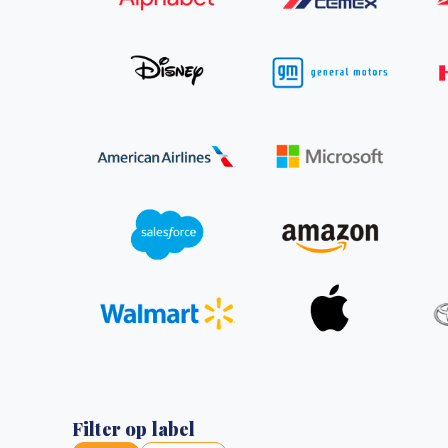
Green Wheels: transformerende stap voor
plasticinzameling in Sri Lanka
CSRD en uw positie als leverancier: wat verandert e
Lees m
in 2026?
Lees m
Filter op label