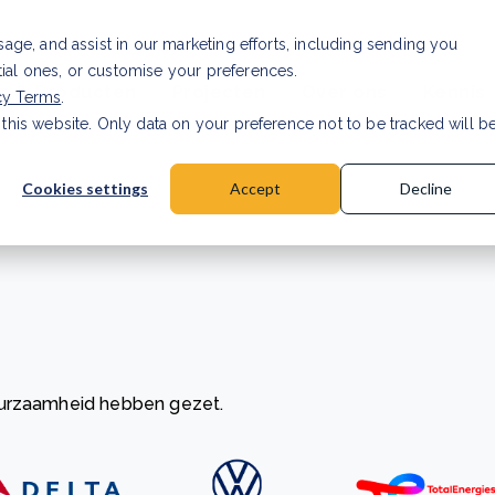
Investor relations
Vaca
usage, and assist in our marketing efforts, including sending you
tial ones, or customise your preferences.
n & Producten
Projecten
Over ons
Kennis
cy Terms
.
 this website. Only data on your preference not to be tracked will b
rancier: wat verandert er in 2026?
Lees artikel
Cookies settings
Accept
Decline
uurzaamheid hebben gezet.