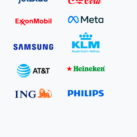
 basis leggen voor het Sauki Cookstove Nigeria
oject
RD voor het mkb: maak van dataverzoeken een
Lees meer
ncurrentievoordeel
Lees meer