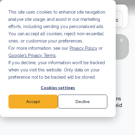
This site uses cookies to enhance site navigation,
analyse site usage, and assist in our marketing
efforts, including sending you personalised ads.
You can accept all cookies, reject non-essential
x
LAATSTE ARTIKEL
CSRD en uw positie als
ones, or customise your preferences.
leverancier: wat verandert er in 2026?
Lees
For more information, see our
Privacy Policy
or
artikel
Google's Privacy Terms
.
If you decline, your information won’t be tracked
Artikelen over
when you visit this website. Only data on your
natuurprojecten
preference not to be tracked will be stored.
Cookies settings
Lees deze artikelen over natuurprojecten om ons
Accept
Decline
effect op lokale bevolkingen over de hele wereld
te ontdekken.