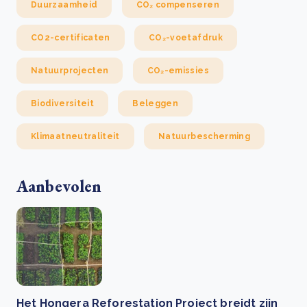
Duurzaamheid
CO₂ compenseren
CO2-certificaten
CO₂-voetafdruk
Natuurprojecten
CO₂-emissies
Biodiversiteit
Beleggen
Klimaatneutraliteit
Natuurbescherming
Aanbevolen
Het Hongera Reforestation Project breidt zijn