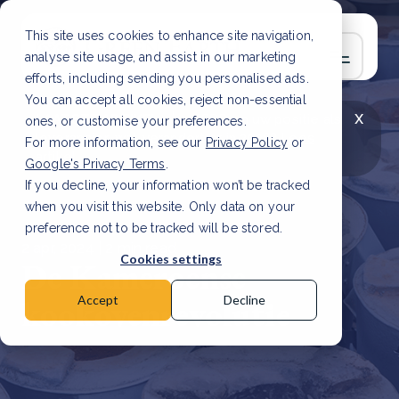
This site uses cookies to enhance site navigation,
analyse site usage, and assist in our marketing
efforts, including sending you personalised ads.
You can accept all cookies, reject non-essential
x
LAATSTE ARTIKEL
CSRD en uw positie als
ones, or customise your preferences.
leverancier: wat verandert er in 2026?
Lees
For more information, see our
Privacy Policy
or
artikel
Google's Privacy Terms
.
If you decline, your information won’t be tracked
when you visit this website. Only data on your
preference not to be tracked will be stored.
2 apr, 2024 | 2 min read
Cookies settings
De Kameroense
kookovenrevolutie
Accept
Decline