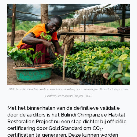
DGB teamlid aan het werk in een boomkwekerij voor zaailingen. Bulindi Chimpanzee
Habitat Restoration Project, DGB.
Met het binnenhalen van de definitieve validatie
door de auditors is het Bulindi Chimpanzee Habitat
Restoration Project nu een stap dichter bij officiële
certificering door Gold Standard om CO₂-
certificaten te genereren. Deze kunnen worden