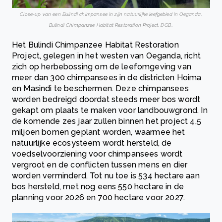
Close-up van een Bulindi chimpansee in zijn natuurlijke leefgebied in Oeganda.
Bulindi Chimpanzee Habitat Restoration Project, DGB..
Het Bulindi Chimpanzee Habitat Restoration
Project, gelegen in het westen van Oeganda, richt
zich op herbebossing om de leefomgeving van
meer dan 300 chimpansees in de districten Hoima
en Masindi te beschermen. Deze chimpansees
worden bedreigd doordat steeds meer bos wordt
gekapt om plaats te maken voor landbouwgrond. In
de komende zes jaar zullen binnen het project 4,5
miljoen bomen geplant worden, waarmee het
natuurlijke ecosysteem wordt hersteld, de
voedselvoorziening voor chimpansees wordt
vergroot en de conflicten tussen mens en dier
worden verminderd. Tot nu toe is 534 hectare aan
bos hersteld, met nog eens 550 hectare in de
planning voor 2026 en 700 hectare voor 2027.