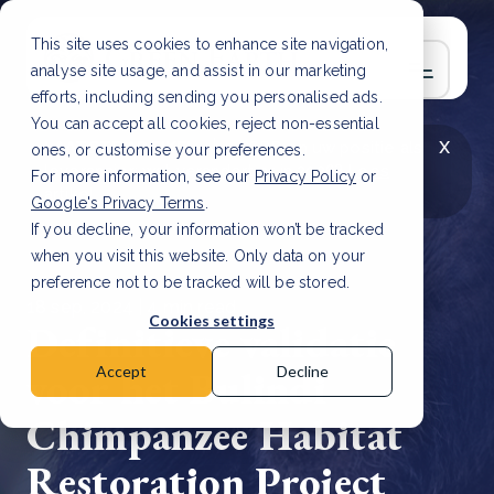
This site uses cookies to enhance site navigation,
analyse site usage, and assist in our marketing
efforts, including sending you personalised ads.
You can accept all cookies, reject non-essential
x
LAATSTE ARTIKEL
CSRD en uw positie als
ones, or customise your preferences.
leverancier: wat verandert er in 2026?
Lees
For more information, see our
Privacy Policy
or
artikel
Google's Privacy Terms
.
If you decline, your information won’t be tracked
when you visit this website. Only data on your
preference not to be tracked will be stored.
18 sep, 2024 | 4 min read
Cookies settings
Definitieve validatie
voor het Bulindi
Accept
Decline
Chimpanzee Habitat
Restoration Project