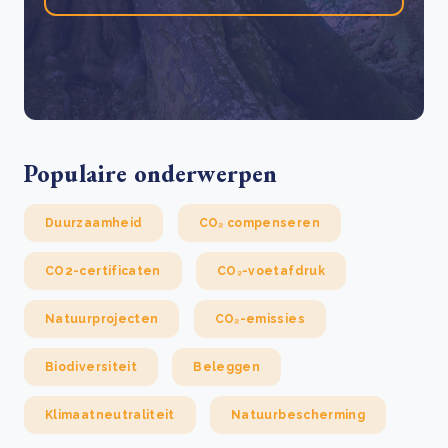
Populaire onderwerpen
Duurzaamheid
CO₂ compenseren
CO2-certificaten
CO₂-voetafdruk
Natuurprojecten
CO₂-emissies
Biodiversiteit
Beleggen
Klimaatneutraliteit
Natuurbescherming