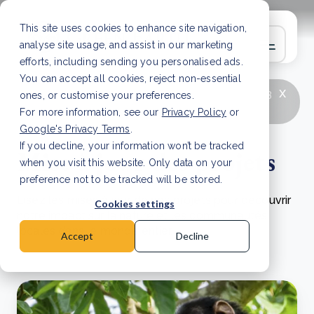
This site uses cookies to enhance site navigation,
analyse site usage, and assist in our marketing
efforts, including sending you personalised ads.
You can accept all cookies, reject non-essential
x
LATEST ARTICLE
How to improve Scope 3
ones, or customise your preferences.
data accuracy for CSRD
Read Article
For more information, see our
Privacy Policy
or
Google's Privacy Terms
.
If you decline, your information won’t be tracked
Mise à jour des projets
when you visit this website. Only data on your
preference not to be tracked will be stored.
Lisez les mises à jour de nos projets pour découvrir
Cookies settings
notre impact sur la nature et les communautés
locales dans le monde entier.
Accept
Decline