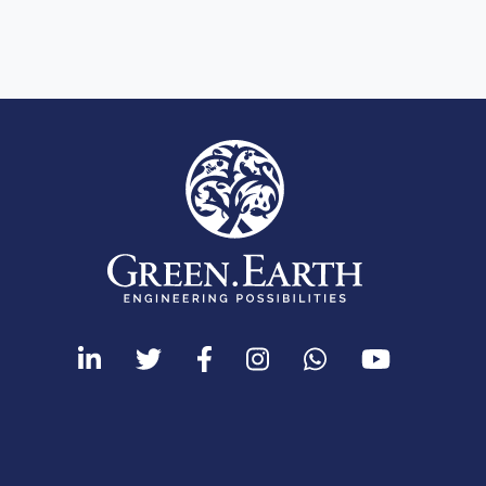
How to improve Scope 3 data accuracy for CSRD
En savoir p