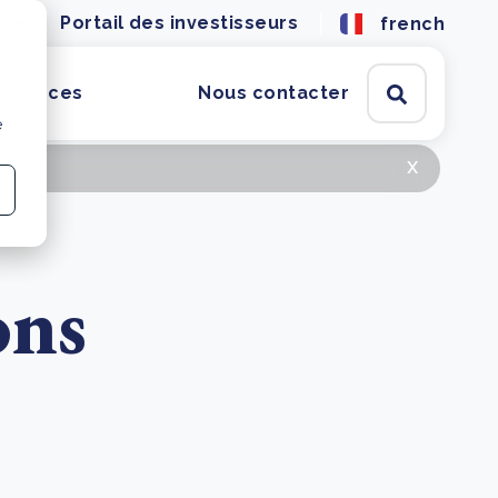
ères
Portail des investisseurs
french
ssources
Nous contacter
e
x
ons