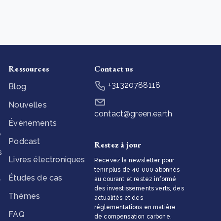
e new SBTi Corporate Net-Zero Standard: what it
ans for business
En savoir plus
Ressources
Contact us
+31320788118
Blog
Nouvelles
contact@green.earth
Événements
e
Podcast
Restez à jour
s
Livres électroniques
Recevez la newsletter pour
tenir plus de 40 000 abonnés
Études de cas
au courant et restez informé
r
des investissements verts, des
Thèmes
actualités et des
réglementations en matière
FAQ
de compensation carbone.