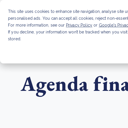
This site uses cookies to enhance site navigation, analyse site 
personalised ads. You can accept all cookies, reject non-essen
Service
For more information, see our
Privacy Policy
or
Google's Priva
If you decline, your information won’t be tracked when you visit
stored.
LATEST ARTICLE
How to improve Scope 3 dat
Agenda fina