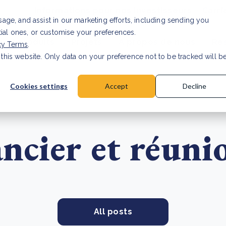
Informations pour nos investisseurs
Carri
usage, and assist in our marketing efforts, including sending you
tial ones, or customise your preferences.
s et produits
Projets
À propos de nous
Re
cy Terms
.
 this website. Only data on your preference not to be tracked will b
a accuracy for CSRD
Read Article
Cookies settings
Accept
Decline
ncier et réuni
All posts