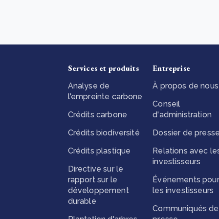
How community stewardship makes carbon credits
Th
durable
me
lus
En savoir plus
Services et produits
Entreprise
Analyse de
À propos de nous
l'empreinte carbone
Conseil
Crédits carbone
d'administration
Crédits biodiversité
Dossier de press
Crédits plastique
Relations avec le
investisseurs
Directive sur le
rapport sur le
Événements pou
développement
les investisseurs
durable
Communiqués de