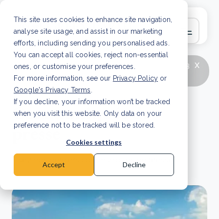
This site uses cookies to enhance site navigation,
analyse site usage, and assist in our marketing
efforts, including sending you personalised ads.
You can accept all cookies, reject non-essential
x
LATEST ARTICLE
How to improve Scope 3
ones, or customise your preferences.
data accuracy for CSRD
Read Article
For more information, see our
Privacy Policy
or
Google's Privacy Terms
.
If you decline, your information won’t be tracked
Communiqués de
when you visit this website. Only data on your
presse
preference not to be tracked will be stored.
Cookies settings
Lisez nos derniers communiqués de presse.
Accept
Decline