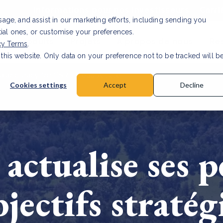
Informations pour nos investisseurs
Carri
usage, and assist in our marketing efforts, including sending you
tial ones, or customise your preferences.
s et produits
Projets
À propos de nous
Re
cy Terms
.
 this website. Only data on your preference not to be tracked will b
a accuracy for CSRD
Read Article
Cookies settings
Accept
Decline
ctualise ses p
objectifs straté