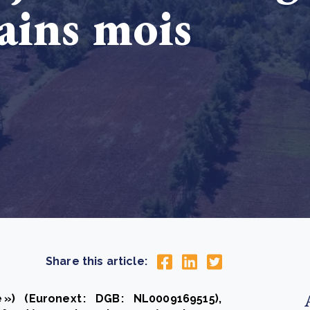
ains mois
How community stewardship makes carbon credits
Th
durable
me
lus
En savoir plus
Share this article:
») (Euronext : DGB : NL0009169515),