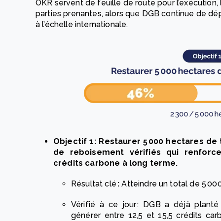
OKR servent de feuille de route pour l’exécution, 
parties prenantes, alors que DGB continue de dép
à l’échelle internationale.
Objectif 1 : Restaurer 5 000 hectares d
de reboisement vérifiés qui renforce
crédits carbone à long terme.
Résultat clé
:
Atteindre un total de 5 00
Vérifié à ce jour : DGB a déjà plant
générer entre 12,5 et 15,5 crédits ca