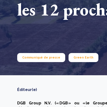
les 12 proch
How to improve Scope 3 data accuracy for CSRD
En savoir p
Communiqué de presse
Green Earth
Éditeur(e)
DGB Group N.V. (« DGB » ou « le Groupe 