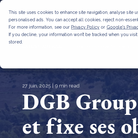
This site uses cookies to enhance site navigation, analyse site 
personalised ads. You can accept all cookies, reject non-essen
Service
For more information, see our
Privacy Policy
or
Google's Priva
If you decline, your information won’t be tracked when you visit
stored.
LATEST ARTICLE
How to improve Scope 3 dat
27 juin, 2025 | 9 min read
DGB Group a
et fixe ses 