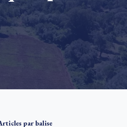
e new SBTi Corporate Net-Zero Standard: what it
ans for business
En savoir plus
Articles par balise