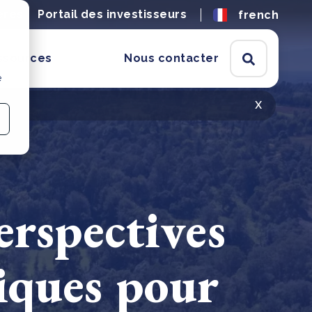
ères
Portail des investisseurs
french
ssources
Nous contacter
e
x
erspectives
giques pour