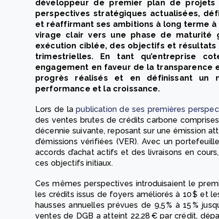
développeur de premier plan de projets 
perspectives stratégiques actualisées, défi
et réaffirmant ses ambitions à long terme à
virage clair vers une phase de maturité
exécution ciblée, des objectifs et résultats
trimestrielles. En tant qu’entreprise 
engagement en faveur de la transparence et
progrès réalisés et en définissant un 
performance et la croissance.
Lors de la
publication de ses premières perspec
des ventes brutes de crédits carbone comprises e
décennie suivante, reposant sur une émission att
d’émissions vérifiées (VER). Avec un portefeuill
accords d’achat actifs et des livraisons en cour
ces objectifs initiaux.
Ces mêmes perspectives introduisaient le premi
les crédits issus de foyers améliorés à 10 $ et l
hausses annuelles prévues de 9,5 % à 15 % jusqu
ventes de DGB a atteint 22,28 € par crédit, dépas