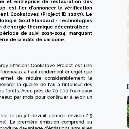
e et entreprise de restauration des
p, est fier d'annoncer la vérification
ent Cookstoves (Project ID 12033). Le
dologie Gold Standard - Technologies
 d'énergie thermique décentralisée -
a période de suivi 2023-2024, marquant
érie de crédits de carbone.
rgy Efficient Cookstove Project est une
000 fourneaux à haut rendement énergétique
ermet de réduire considérablement la
rer la qualité de l'air à l'intérieur des
des forêts. Avec près de 70 000 fourneaux
rneaux par mois pour continuer à avoir un
ie, le projet devrait générer environ 2,5
bone). La première émission comprend 49
ur produire davantage d'émissions annuelles