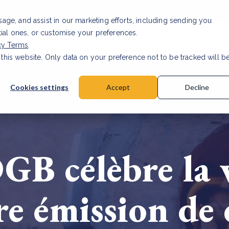
Informations pour nos investisseurs
Carri
usage, and assist in our marketing efforts, including sending you
tial ones, or customise your preferences.
s et produits
Projets
À propos de nous
Re
cy Terms
.
 this website. Only data on your preference not to be tracked will b
a accuracy for CSRD
Read Article
Cookies settings
Accept
Decline
GB célèbre la v
re émission de 