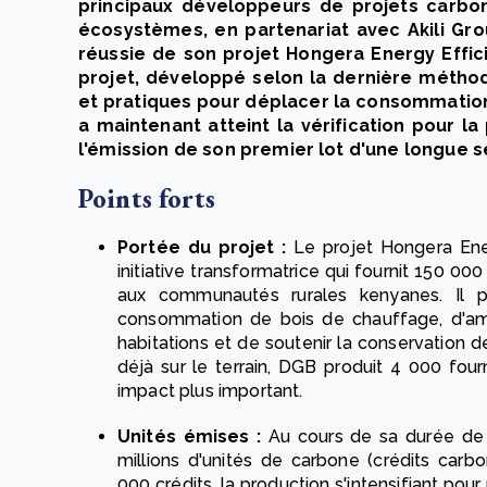
principaux développeurs de projets carbon
écosystèmes, en partenariat avec Akili Grou
réussie de son projet Hongera Energy Effici
projet, développé selon la dernière métho
et pratiques pour déplacer la consommation
a maintenant atteint la vérification pour l
l'émission de son premier lot d'une longue s
Points forts
Portée du projet :
Le projet Hongera Ene
initiative transformatrice qui fournit 150 
aux communautés rurales kenyanes. Il p
consommation de bois de chauffage, d'amélio
habitations et de soutenir la conservation 
déjà sur le terrain, DGB produit 4 000 fou
impact plus important.
Unités émises :
Au cours de sa durée de v
millions d'unités de carbone (crédits car
000 crédits, la production s'intensifiant po