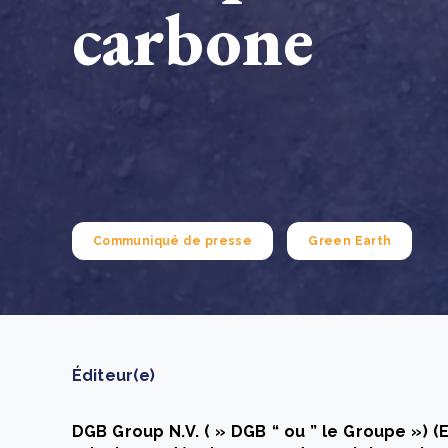
carbone
How to improve Scope 3 data accuracy for CSRD
En savoir p
Communiqué de presse
Green Earth
Éditeur(e)
DGB Group N.V. ( » DGB “ ou ” le Groupe ») (