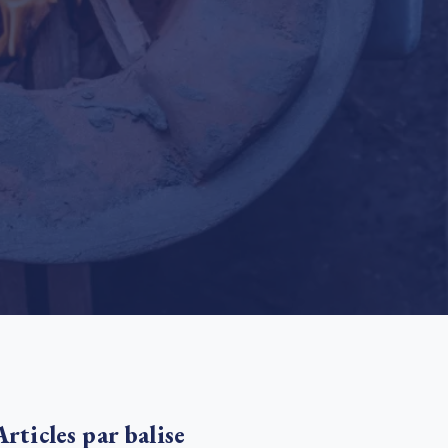
e new SBTi Corporate Net-Zero Standard: what it
ans for business
En savoir plus
Articles par balise