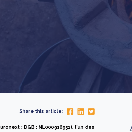
How community stewardship makes carbon credits
Th
durable
me
lus
En savoir plus
Share this article:
Euronext : DGB : NL000916951), l'un des