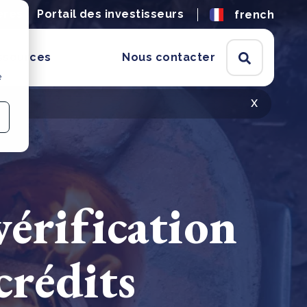
ères
Portail des investisseurs
french
ssources
Nous contacter
e
x
érification
crédits