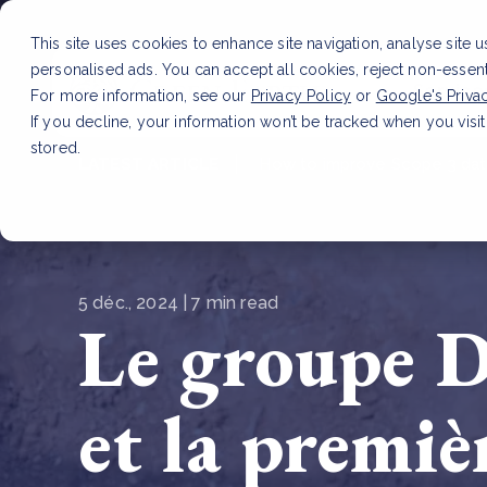
This site uses cookies to enhance site navigation, analyse site 
personalised ads. You can accept all cookies, reject non-essen
Service
For more information, see our
Privacy Policy
or
Google's Priva
If you decline, your information won’t be tracked when you visit
stored.
LATEST ARTICLE
How to improve Scope 3 dat
5 déc., 2024 | 7 min read
Le groupe D
et la premiè