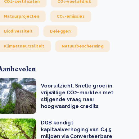
CO2-certificaten
CO₂-voetafdruk
Natuurprojecten
CO₂-emissies
Biodiversiteit
Beleggen
Klimaatneutraliteit
Natuurbescherming
Aanbevolen
Vooruitzicht: Snelle groei in
vrijwillige CO2-markten met
stijgende vraag naar
hoogwaardige credits
DGB kondigt
kapitaalverhoging van €4,5
miljoen via Converteerbare