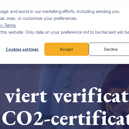
Investor relations
Vaca
usage, and assist in our marketing efforts, including sending you
tial ones, or customise your preferences.
n & Producten
Projecten
Over ons
Kennis
cy Terms
.
 this website. Only data on your preference not to be tracked will b
rancier: wat verandert er in 2026?
Lees artikel
Cookies settings
Accept
Decline
iert verificati
n CO2-certifica