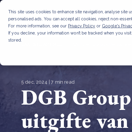
This site uses cookies to enhance site navigation, analyse site 
personalised ads. You can accept all cookies, reject non-essen
Dienste
For more information, see our
Privacy Policy
or
Google's Priva
If you decline, your information won’t be tracked when you visit
stored.
LAATSTE ARTIKEL
CSRD en uw positie als leve
5 dec, 2024 | 7 min read
DGB Group v
uitgifte va