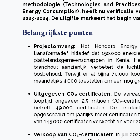
methodologie (
Technologies and Practice
Energy Consumption)
, heeft nu verificatie
2023-2024. De uitgifte markeert het begin va
Belangrijkste punten
Projectomvang:
Het Hongera Energy 
transformatief initiatief dat 150.000 energ
plattelandsgemeenschappen in Kenia. He
brandhout aanzienlijk, verbetert de lucht
bosbehoud. Terwijl er al bijna 70.000 ko
maandelijks 4.000 toestellen om een nog gro
Uitgegeven CO₂-certificaten:
De verwac
looptijd ongeveer 2,5 miljoen CO₂-certifi
betreft 49.000 certificaten. De produ
opgeschaald om jaarlijks meer certificaten t
van 145.000 certificaten verwacht en voor 2
Verkoop van CO₂-certificaten:
In juli 2