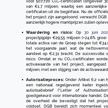
voor 507.720 CO₂-certificaten (ongeveer 3
van €1,7 miljoen, waarbij een aanzienlijk
certificaten uit de beginfase. Nu de officië
het project zijn aangetoond, verwacht DGB d
aanzienlijk hogere marktprijzen zullen oplev
Waardering en risico:
Op
30 juni 20
projectpijplijn €29,55 miljoen (+24,8% groei
totale activa van de Groep stegen tot €34,
het voorgaande jaar), wat de nettoverm
aandeel op €2,31 bracht. De succesvolle ve
risico. Omdat er nu CO₂-certificaten worde
activawaarde van het project, aangepast 
miljoen, met een stijging van de activawaar
Autorisatieproces:
Onder Artikel 6.2 van 
een nationaal regelgevend kader ingest
autorisatiebrief (“Letter of Authorisa
goedgekeurd voor internationale handel. D
de overheid die bevestigt dat het projec
voldoet. DGB bereidt zich momenteel vo