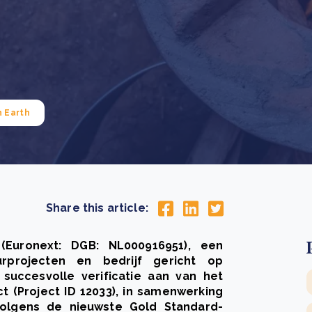
Drie stappen die het herstel van Kenia’s bossen
De
versnellen
Pr
r
Wat is een ecologische voetafdruk en hoe verkleint u
CS
eer
Lees meer
hem?
co
eer
Lees meer
 Earth
Share this article:
(Euronext: DGB: NL000916951), een
rprojecten en bedrijf gericht op
succesvolle verificatie aan van het
t (Project ID 12033), in samenwerking
 volgens de nieuwste Gold Standard-