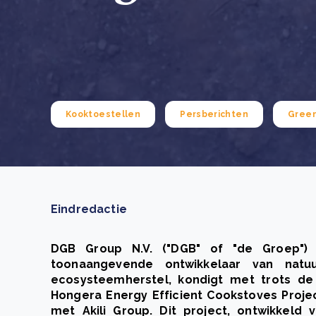
Green Wheels: transformerende stap voor
plasticinzameling in Sri Lanka
CSRD en uw positie als leverancier: wat verandert e
Lees m
in 2026?
Lees m
Kooktoestellen
Persberichten
Green
Eindredactie
DGB Group N.V. ("DGB" of "de Groep") 
toonaangevende ontwikkelaar van natuu
ecosysteemherstel, kondigt met trots de 
Hongera Energy Efficient Cookstoves Projec
met Akili Group. Dit project, ontwikkeld