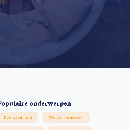
 basis leggen voor het Sauki Cookstove Nigeria
oject
RD voor het mkb: maak van dataverzoeken een
Lees meer
ncurrentievoordeel
Lees meer
Populaire onderwerpen
Duurzaamheid
CO₂ compenseren