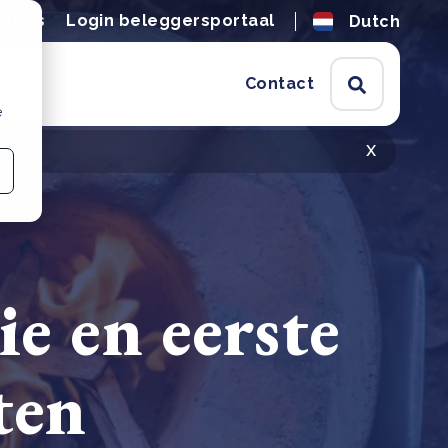
tures
Login beleggersportaal
Dutch
Contact
e
x
e en eerste
ten