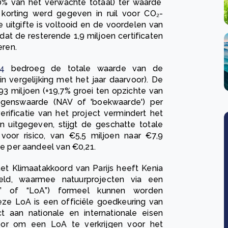
0% van het verwachte totaal) ter waarde
e korting werd gegeven in ruil voor CO₂-
le uitgifte is voltooid en de voordelen van
at de resterende 1,9 miljoen certificaten
eren.
24
bedroeg de totale waarde van de
 in vergelijking met het jaar daarvoor). De
93 miljoen (+19,7% groei ten opzichte van
ogenswaarde (NAV of 'boekwaarde') per
rificatie van het project vermindert het
n uitgegeven, stijgt de geschatte totale
voor risico, van €5,5 miljoen naar €7,9
de per aandeel van €0,21.
het Klimaatakkoord van Parijs heeft Kenia
eld, waarmee natuurprojecten via een
tion” of “LoA”) formeel kunnen worden
eze LoA is een officiële goedkeuring van
t aan nationale en internationale eisen
or om een LoA te verkrijgen voor het