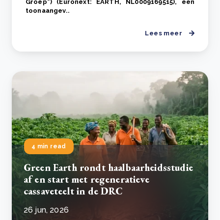
Groep") (Euronext: EARTH, NL0009169515), een
toonaangev..
Lees meer
4 min read
Green Earth rondt haalbaarheidsstudie
af en start met regeneratieve
cassaveteelt in de DRC
26 jun, 2026