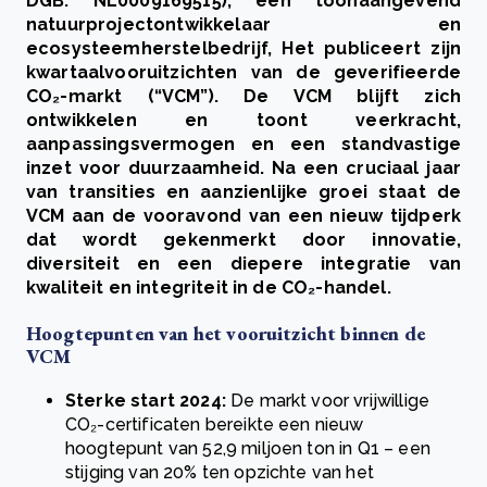
DGB: NL0009169515), een toonaangevend
natuurprojectontwikkelaar en
ecosysteemherstelbedrijf, Het publiceert zijn
kwartaalvooruitzichten van de geverifieerde
CO₂-markt (“VCM”). De VCM blijft zich
ontwikkelen en toont veerkracht,
aanpassingsvermogen en een standvastige
inzet voor duurzaamheid. Na een cruciaal jaar
van transities en aanzienlijke groei staat de
VCM aan de vooravond van een nieuw tijdperk
dat wordt gekenmerkt door innovatie,
diversiteit en een diepere integratie van
kwaliteit en integriteit in de CO₂-handel.
Hoogtepunten van het vooruitzicht binnen de
VCM
Sterke start 2024:
De markt voor vrijwillige
CO₂-certificaten bereikte een nieuw
hoogtepunt van 52,9 miljoen ton in Q1 – een
stijging van 20% ten opzichte van het