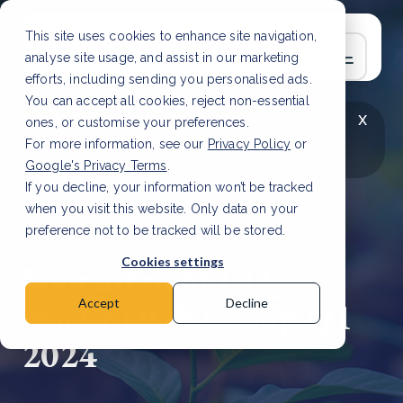
This site uses cookies to enhance site navigation,
analyse site usage, and assist in our marketing
efforts, including sending you personalised ads.
You can accept all cookies, reject non-essential
x
LAATSTE ARTIKEL
CSRD en uw positie als
ones, or customise your preferences.
leverancier: wat verandert er in 2026?
Lees
For more information, see our
Privacy Policy
or
artikel
Google's Privacy Terms
.
If you decline, your information won’t be tracked
when you visit this website. Only data on your
preference not to be tracked will be stored.
3 apr, 2024 | 6 min read
Cookies settings
Vooruitzicht CO₂-
markt DGB Group Q1
Accept
Decline
2024