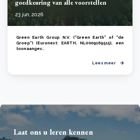
goedkeuring van alle voorstellen
23 jun, 2026
Green Earth Group N.V. (“Green Earth” of “de
Groep”) (Euronext: EARTH, NL0009169515), een
toonaangev..
Lees meer
Laat ons u leren kennen