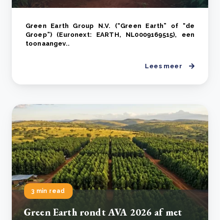
Green Earth Group N.V. (“Green Earth” of “de
Groep”) (Euronext: EARTH, NL0009169515), een
toonaangev..
Lees meer
3 min read
Green Earth rondt AVA 2026 af met