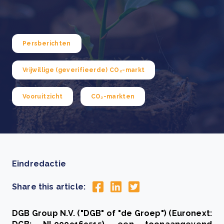
Persberichten
Vrijwillige (geverifieerde) CO₂-markt
Vooruitzicht
CO₂-markten
Eindredactie
Share this article:
DGB Group N.V. ("DGB" of "de Groep") (Euronext: