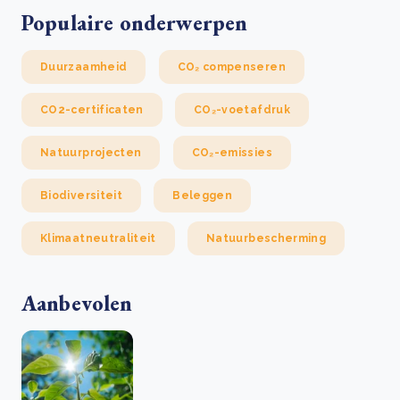
Populaire onderwerpen
Duurzaamheid
CO₂ compenseren
CO2-certificaten
CO₂-voetafdruk
Natuurprojecten
CO₂-emissies
Biodiversiteit
Beleggen
Klimaatneutraliteit
Natuurbescherming
Aanbevolen