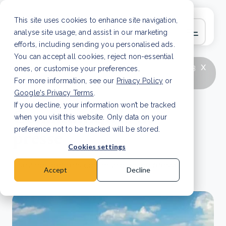
This site uses cookies to enhance site navigation,
analyse site usage, and assist in our marketing
efforts, including sending you personalised ads.
You can accept all cookies, reject non-essential
x
LATEST ARTICLE
How to improve Scope 3
ones, or customise your preferences.
data accuracy for CSRD
Read Article
For more information, see our
Privacy Policy
or
Google's Privacy Terms
.
If you decline, your information won’t be tracked
Communiqués de
when you visit this website. Only data on your
presse
preference not to be tracked will be stored.
Cookies settings
Lisez nos derniers communiqués de presse.
Accept
Decline