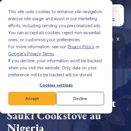
This site uses cookies to enhance site navigation,
analyse site usage, and assist in our marketing
efforts, including sending you personalised ads.
You can accept all cookies, reject non-essential
x
LATEST ARTICLE
How to improve Scope 3
ones, or customise your preferences.
data accuracy for CSRD
Read Article
For more information, see our
Privacy Policy
or
Google's Privacy Terms
.
If you decline, your information won’t be tracked
when you visit this website. Only data on your
preference not to be tracked will be stored.
22 sept., 2025 | 6 min read
Cookies settings
Green Earth lance
officiellement le projet
Accept
Decline
Sauki Cookstove au
Nigeria