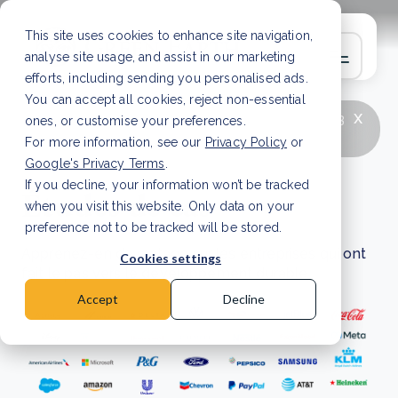
This site uses cookies to enhance site navigation,
analyse site usage, and assist in our marketing
efforts, including sending you personalised ads.
You can accept all cookies, reject non-essential
x
LATEST ARTICLE
How to improve Scope 3
ones, or customise your preferences.
data accuracy for CSRD
Read Article
For more information, see our
Privacy Policy
or
Google's Privacy Terms
.
If you decline, your information won’t be tracked
Études de cas
when you visit this website. Only data on your
preference not to be tracked will be stored.
Apprenez-en davantage sur les entreprises qui ont
Cookies settings
fait le pas vers le développement durable.
Accept
Decline