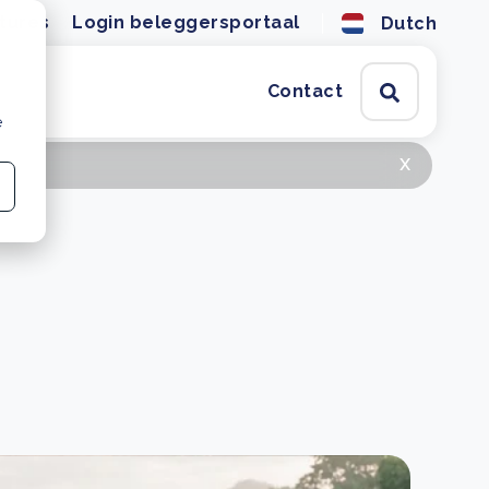
tures
Login beleggersportaal
Dutch
Contact
e
x