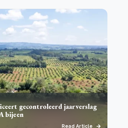
ceert gecontroleerd jaarverslag
A bijeen
Read Article