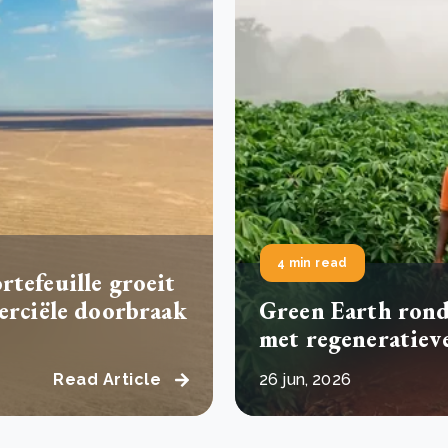
Drie stappen die het herstel van Kenia’s bossen
De
versnellen
Pr
r
Wat is een ecologische voetafdruk en hoe verkleint u
CS
eer
Lees meer
hem?
co
eer
Lees meer
4 min read
tefeuille groeit
erciële doorbraak
Green Earth rondt
met regeneratieve
Read Article
26 jun, 2026