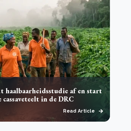
 basis leggen voor het Sauki Cookstove Nigeria
oject
RD voor het mkb: maak van dataverzoeken een
Lees meer
ncurrentievoordeel
Lees meer
 haalbaarheidsstudie af en start
 cassaveteelt in de DRC
Read Article