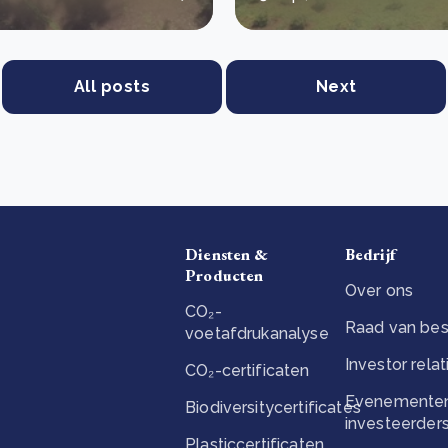
All posts
Next
Diensten &
Bedrijf
Producten
Over ons
CO₂-
Raad van bes
voetafdrukanalyse
Investor relat
CO₂-certificaten
Evenementen
Biodiversitycertificates
investeerder
Plasticcertificaten