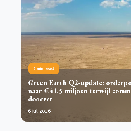
Green Wheels: transformerende stap voor
plasticinzameling in Sri Lanka
CSRD en uw positie als leverancier: wat verandert e
Lees m
in 2026?
Lees m
6 min read
Green Earth Q2-update: orderpor
naar €41,5 miljoen terwijl comm
doorzet
6 jul, 2026