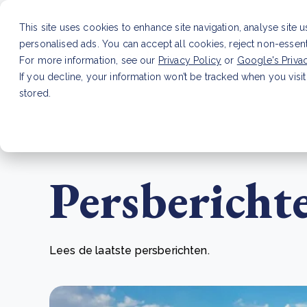
This site uses cookies to enhance site navigation, analyse site 
personalised ads. You can accept all cookies, reject non-essen
Dienste
For more information, see our
Privacy Policy
or
Google's Priva
If you decline, your information won’t be tracked when you visit
stored.
LAATSTE ARTIKEL
CSRD en uw positie als leve
Persbericht
Lees de laatste persberichten.