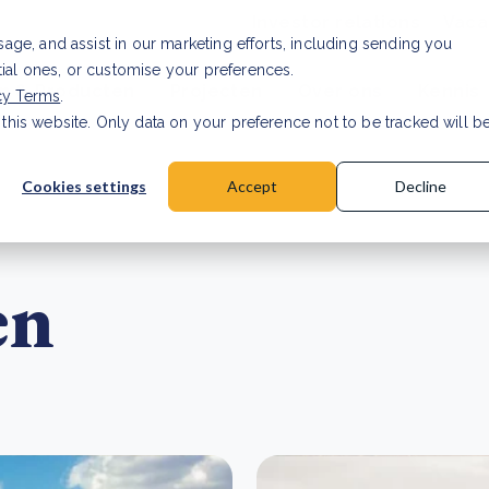
Investor relations
Vaca
usage, and assist in our marketing efforts, including sending you
tial ones, or customise your preferences.
n & Producten
Projecten
Over ons
Kennis
cy Terms
.
 this website. Only data on your preference not to be tracked will b
rancier: wat verandert er in 2026?
Lees artikel
Cookies settings
Accept
Decline
en