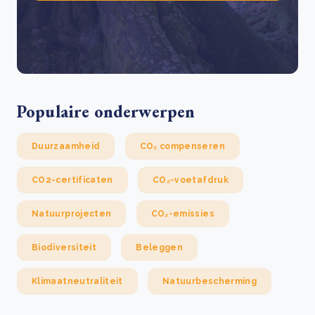
Populaire onderwerpen
Duurzaamheid
CO₂ compenseren
CO2-certificaten
CO₂-voetafdruk
Natuurprojecten
CO₂-emissies
Biodiversiteit
Beleggen
Klimaatneutraliteit
Natuurbescherming