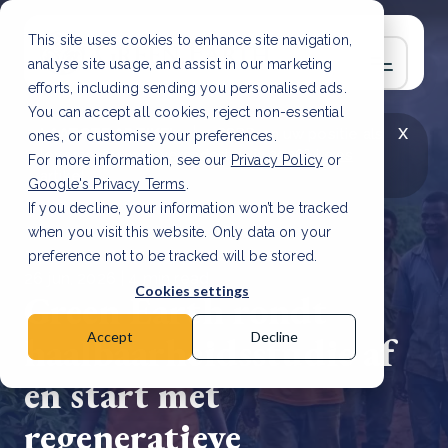
This site uses cookies to enhance site navigation,
analyse site usage, and assist in our marketing
efforts, including sending you personalised ads.
You can accept all cookies, reject non-essential
x
LAATSTE ARTIKEL
CSRD en uw positie als
ones, or customise your preferences.
leverancier: wat verandert er in 2026?
Lees
For more information, see our
Privacy Policy
or
artikel
Google's Privacy Terms
.
If you decline, your information won’t be tracked
when you visit this website. Only data on your
preference not to be tracked will be stored.
26 jun, 2026 | 4 min read
Cookies settings
Green Earth rondt
haalbaarheidsstudie af
Accept
Decline
en start met
regeneratieve