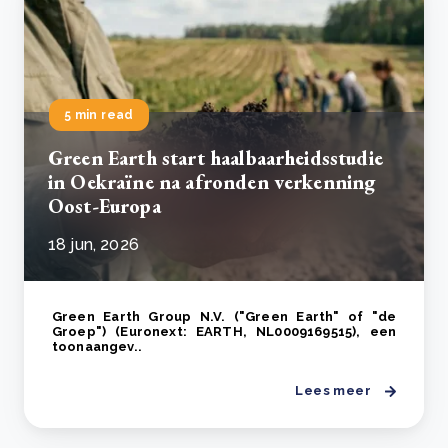
5 min read
Green Earth start haalbaarheidsstudie
in Oekraïne na afronden verkenning
Oost-Europa
18 jun, 2026
Green Earth Group N.V. ("Green Earth" of "de
Groep") (Euronext: EARTH, NL0009169515), een
toonaangev..
Lees meer