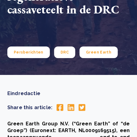
cassaveteelt in de DRC
Persberichten
DRC
Green Earth
Eindredactie
Share this article:
Green Earth Group N.V. (“Green Earth” of “de
Groep”) (Euronext: EARTH, NL0009169515), een