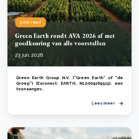
3 min read
Green Earth rondt AVA 2026 af met
goedkeuring van alle voorstellen
23 jun, 2026
Green Earth Group N.V. (“Green Earth” of “de
Groep”) (Euronext: EARTH, NL0009169515), een
toonaangev..
Lees meer