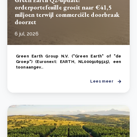
Green Earth Q2-update:
orderportefeuille groeit naar €41,5
miljoen terwijl commerciële doorbraak
doorzet
6 jul, 2026
Green Earth Group N.V. ("Green Earth" of "de
Groep") (Euronext: EARTH, NL0009169515), een
toonaangev..
Lees meer