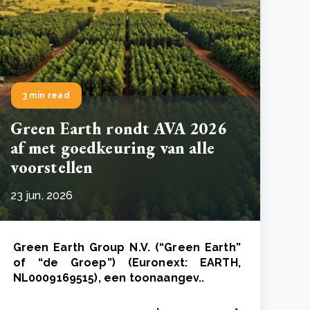
3 min read
Green Earth rondt AVA 2026
af met goedkeuring van alle
voorstellen
23 jun, 2026
Green Earth Group N.V. (“Green Earth”
of “de Groep”) (Euronext: EARTH,
NL0009169515), een toonaangev..