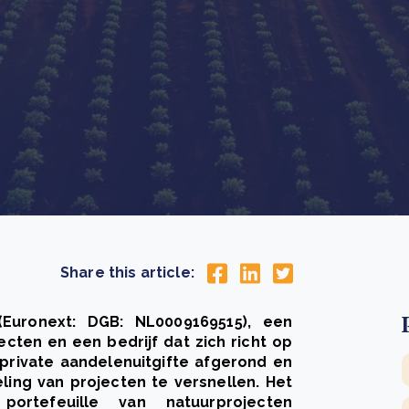
Drie stappen die het herstel van Kenia’s bossen
De
versnellen
Pr
r
Wat is een ecologische voetafdruk en hoe verkleint u
CS
eer
Lees meer
hem?
co
eer
Lees meer
Share this article:
Euronext: DGB: NL0009169515), een
ten en een bedrijf dat zich richt op
rivate aandelenuitgifte afgerond en
ing van projecten te versnellen. Het
ortefeuille van natuurprojecten