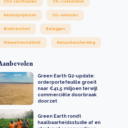
CO2-certificaten
CO₂-voetafdruk
Natuurprojecten
CO₂-emissies
Biodiversiteit
Beleggen
Klimaatneutraliteit
Natuurbescherming
Aanbevolen
Green Earth Q2-update:
orderportefeuille groeit
naar €41,5 miljoen terwijl
commerciële doorbraak
doorzet
Green Earth rondt
haalbaarheidsstudie af en