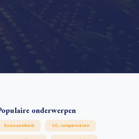
 basis leggen voor het Sauki Cookstove Nigeria
oject
RD voor het mkb: maak van dataverzoeken een
Lees meer
ncurrentievoordeel
Lees meer
Populaire onderwerpen
Duurzaamheid
CO₂ compenseren