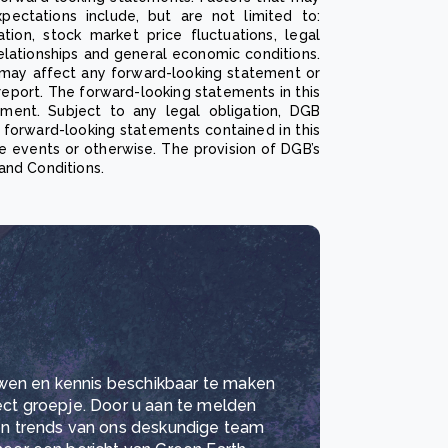
pectations include, but are not limited to:
ation, stock market price fluctuations, legal
relationships and general economic conditions.
t may affect any forward-looking statement or
report. The forward-looking statements in this
ent. Subject to any legal obligation, DGB
e forward-looking statements contained in this
e events or otherwise. The provision of DGB’s
and Conditions.
wen en kennis beschikbaar te maken
lect groepje. Door u aan te melden
 en trends van ons deskundige team