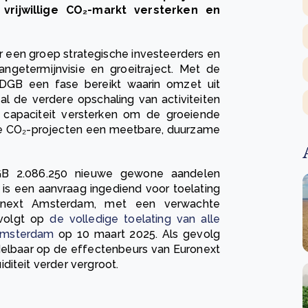
vrijwillige CO₂-markt versterken en
r een groep strategische investeerders en
angetermijnvisie en groeitraject. Met de
GB een fase bereikt waarin omzet uit
al de verdere opschaling van activiteiten
s capaciteit versterken om de groeiende
ige CO₂-projecten een meetbare, duurzame
GB 2.086.250 nieuwe gewone aandelen
 is een aanvraag ingediend voor toelating
onext Amsterdam, met een verwachte
 volgt op
de volledige toelating van alle
Amsterdam
op 10 maart 2025. Als gevolg
ndelbaar op de effectenbeurs van Euronext
diteit verder vergroot.