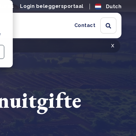
tures
Login beleggersportaal
Dutch
Contact
e
x
uitgifte