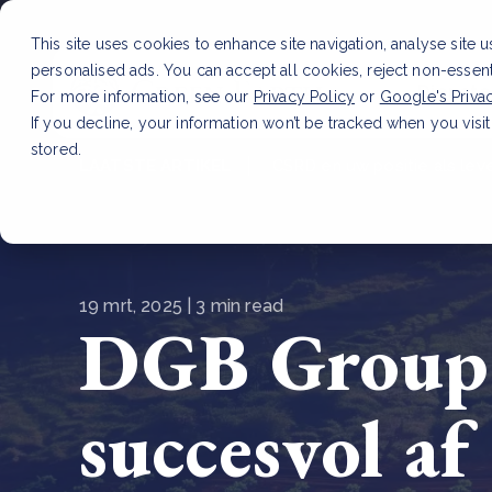
This site uses cookies to enhance site navigation, analyse site 
personalised ads. You can accept all cookies, reject non-essen
Dienste
For more information, see our
Privacy Policy
or
Google's Priva
If you decline, your information won’t be tracked when you visit
stored.
LAATSTE ARTIKEL
CSRD en uw positie als leve
19 mrt, 2025 | 3 min read
DGB Group r
succesvol af