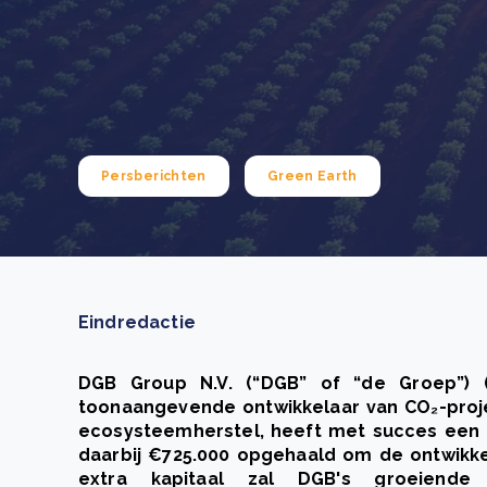
Green Wheels: transformerende stap voor
plasticinzameling in Sri Lanka
CSRD en uw positie als leverancier: wat verandert e
Lees m
in 2026?
Lees m
Persberichten
Green Earth
Eindredactie
DGB Group N.V. (“DGB” of “de Groep”) (
toonaangevende ontwikkelaar van CO₂-projec
ecosysteemherstel, heeft met succes een p
daarbij €725.000 opgehaald om de ontwikkel
extra kapitaal zal DGB's groeiende p