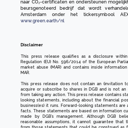
naar CO₂-certificaten en ondersteunen mogeli
beursgenoteerd bedrijf dat wordt verhande
Amsterdam onder het tickersymbool AE
www.green.earth/nl
Disclaimer
This press release qualifies as a disclosure with
Regulation (EU) No. 596/2014 of the European Parli
market abuse (MAR) and contains inside information
MAR.
This press release does not contain an (invitation 
acquire or subscribe to shares in DGB and is not an
from taking any action. This press release contains 
looking statements, including about the financial po
business(es) it runs. Forward-looking statements are a
facts. These statements are based on information cu
made by DGB’s management. Although DGB belie
reasonable assumptions, it cannot guarantee that th
from those statements that could be construed as f