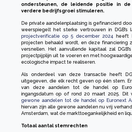
ondersteunen, de leidende positie in de 
verdere bedrijfsgroei stimuleren.
De private aandelenplaatsing is gefinancierd doo
weerspiegelt het sterke vertrouwen in DGB’s l
projectverificatie op 5 december 2024
heeft D
projecten behaald wordt, en deze financiering z
versnellen. Het aanvullende kapitaal zal DGB’
projectpijplijn uit te voeren en met hoogwaard
ecologische impact te realiseren.
Als onderdeel van deze transactie heeft D
uitgegeven, die elk recht geven op één stem. Er
van deze aandelen tot de handel op Eur
ingangsdatum op of rond 20 maart 2025. Dit
gewone aandelen tot de handel op Euronext 
hiervan zijn alle gewone aandelen nu vrij verha
Amsterdam, wat de markttoegankelijkheid en liqui
Totaal aantal stemrechten