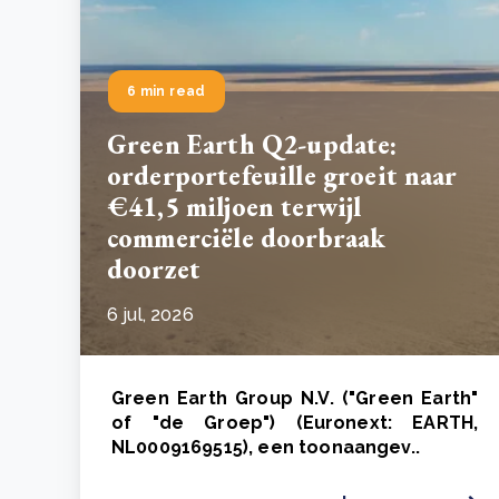
6 min read
Green Earth Q2-update:
orderportefeuille groeit naar
€41,5 miljoen terwijl
commerciële doorbraak
doorzet
6 jul, 2026
Green Earth Group N.V. ("Green Earth"
of "de Groep") (Euronext: EARTH,
NL0009169515), een toonaangev..