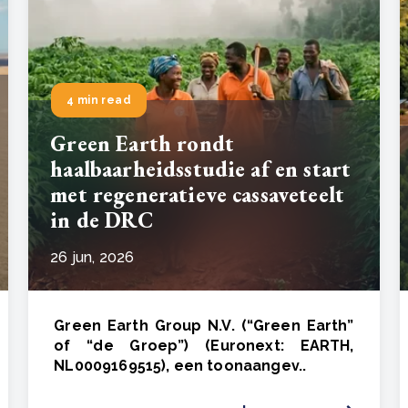
4 min read
Green Earth rondt
haalbaarheidsstudie af en start
met regeneratieve cassaveteelt
in de DRC
26 jun, 2026
Green Earth Group N.V. (“Green Earth”
of “de Groep”) (Euronext: EARTH,
NL0009169515), een toonaangev..