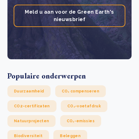
Meld u aan voor de Green Earth's
nieuwsbrief
Populaire onderwerpen
Duurzaamheid
CO₂ compenseren
CO2-certificaten
CO₂-voetafdruk
Natuurprojecten
CO₂-emissies
Biodiversiteit
Beleggen