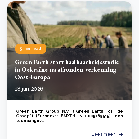
5 min read
Green Earth start haalbaarheidsstudie
in Oekraïne na afronden verkenning
Oost-Europa
18 jun, 2026
Green Earth Group N.V. ("Green Earth" of "de
Groep") (Euronext: EARTH, NL0009169515), een
toonaangev..
Lees meer