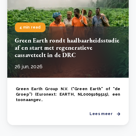
4 min read
Green Earth rondt haalbaarheidsstudie
af en start met regeneratieve
cassaveteelt in de DRC
26 jun, 2026
Green Earth Group N.V. (“Green Earth” of “de
Groep”) (Euronext: EARTH, NL0009169515), een
toonaangev..
Lees meer