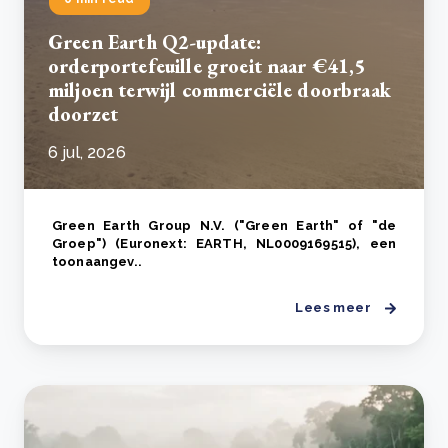
Green Earth Q2-update:
orderportefeuille groeit naar €41,5
miljoen terwijl commerciële doorbraak
doorzet
6 jul, 2026
Green Earth Group N.V. ("Green Earth" of "de
Groep") (Euronext: EARTH, NL0009169515), een
toonaangev..
Lees meer