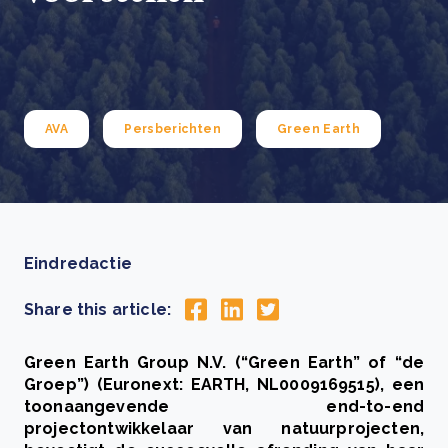
AVA
Persberichten
Green Earth
Eindredactie
Share this article:
Green Earth Group N.V. (“Green Earth” of “de
Groep”) (Euronext: EARTH, NL0009169515), een
toonaangevende end-to-end
projectontwikkelaar van natuurprojecten,