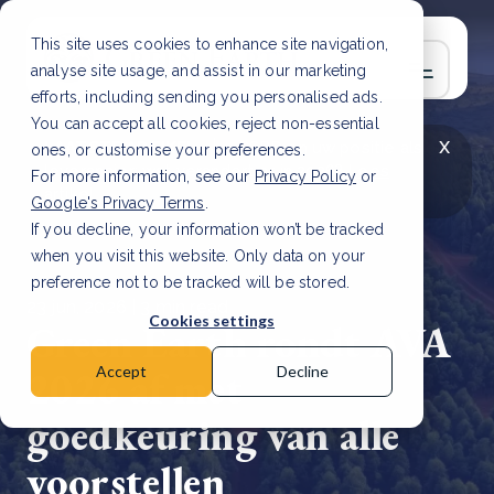
This site uses cookies to enhance site navigation,
analyse site usage, and assist in our marketing
efforts, including sending you personalised ads.
You can accept all cookies, reject non-essential
x
LAATSTE ARTIKEL
CSRD en uw positie als
ones, or customise your preferences.
leverancier: wat verandert er in 2026?
Lees
For more information, see our
Privacy Policy
or
artikel
Google's Privacy Terms
.
If you decline, your information won’t be tracked
when you visit this website. Only data on your
preference not to be tracked will be stored.
23 jun, 2026 | 3 min read
Cookies settings
Green Earth rondt AVA
2026 af met
Accept
Decline
goedkeuring van alle
voorstellen