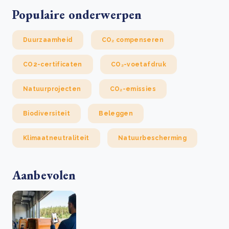
Populaire onderwerpen
Duurzaamheid
CO₂ compenseren
CO2-certificaten
CO₂-voetafdruk
Natuurprojecten
CO₂-emissies
Biodiversiteit
Beleggen
Klimaatneutraliteit
Natuurbescherming
Aanbevolen