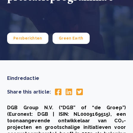
Persberichten
Green Earth
Eindredactie
Share this article:
DGB Group N.V. (“DGB” of “de Groep”)
(Euronext: DGB | ISIN: NL0009169515), een
toonaangevende ontwikkelaar van CO₂-
projecten en grootschalige initiatieven voor