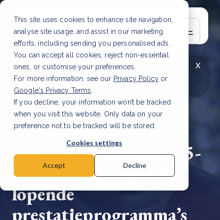
This site uses cookies to enhance site navigation,
analyse site usage, and assist in our marketing
efforts, including sending you personalised ads.
You can accept all cookies, reject non-essential
x
LAATSTE ARTIKEL
CSRD en uw positie als
ones, or customise your preferences.
leverancier: wat verandert er in 2026?
Lees
For more information, see our
Privacy Policy
or
artikel
Google's Privacy Terms
.
If you decline, your information won’t be tracked
when you visit this website. Only data on your
preference not to be tracked will be stored.
24 mrt, 2025 | 4 min read
Cookies settings
DGB Group kent 2025-
beloningen toe onder
Accept
Decline
lopende
prestatieprogramma’s