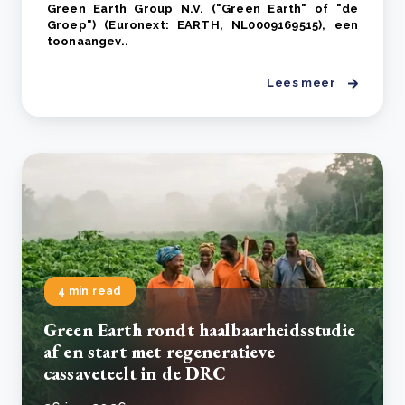
Green Earth Group N.V. ("Green Earth" of "de
Groep") (Euronext: EARTH, NL0009169515), een
toonaangev..
Lees meer
4 min read
Green Earth rondt haalbaarheidsstudie
af en start met regeneratieve
cassaveteelt in de DRC