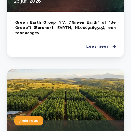
26 jun, 2026
Green Earth Group N.V. (“Green Earth” of “de
Groep”) (Euronext: EARTH, NL0009169515), een
toonaangev..
Lees meer
3 min read