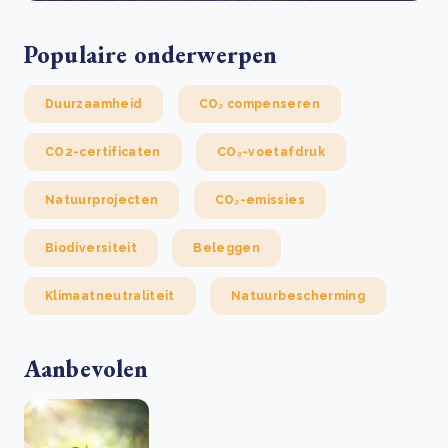
Populaire onderwerpen
Duurzaamheid
CO₂ compenseren
CO2-certificaten
CO₂-voetafdruk
Natuurprojecten
CO₂-emissies
Biodiversiteit
Beleggen
Klimaatneutraliteit
Natuurbescherming
Aanbevolen