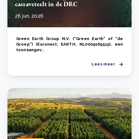
cassaveteelt in de DRC
26 jun, 2026
Green Earth Group N.V. (“Green Earth” of “de
Groep”) (Euronext: EARTH, NL0009169515), een
toonaangev..
Lees meer