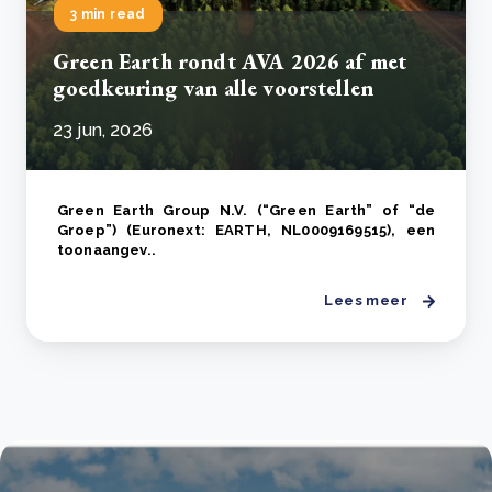
3 min read
Green Earth rondt AVA 2026 af met
goedkeuring van alle voorstellen
23 jun, 2026
Green Earth Group N.V. (“Green Earth” of “de
Groep”) (Euronext: EARTH, NL0009169515), een
toonaangev..
Lees meer