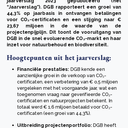
jaarverslag 2023 gepubliceerd (het
“Jaarverslag”). DGB rapporteert een groei van
44,3% op jaarbasis in ontvangen betalingen
voor CO₂-certificaten en een stijging naar €
23,67 miljoen in de waarde van de
projectenpijplijn. Dit toont de vooruitgang van
DGB in de snel evoluerende CO₂-markt en haar
inzet voor natuurbehoud en biodiversiteit.
Hoogtepunten uit het jaarverslag:
Financiële prestaties:
DGB kende een
aanzienlijke groei in de verkoop van CO₂-
certificaten, een verbetering van € o,5 miljoen
vergeleken met het voorgaande jaar, wat een
toegenomen vraag naar geverifieerde CO₂-
certificaten en natuurprojecten betekent. In
totaal werd € 1,6 miljoen betaald voor CO₂-
certificaten (een groei van 44,3%).
Uitbreiding projectenportfolio:
DGB heeft