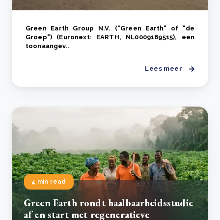
Green Earth Group N.V. ("Green Earth" of "de
Groep") (Euronext: EARTH, NL0009169515), een
toonaangev..
Lees meer
4 min read
Green Earth rondt haalbaarheidsstudie
af en start met regeneratieve