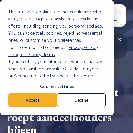
This site uses cookies to enhance site navigation,
analyse site usage, and assist in our marketing
efforts, including sending you personalised ads.
You can accept all cookies, reject non-essential
x
LAATSTE ARTIKEL
CSRD en uw positie als
ones, or customise your preferences.
leverancier: wat verandert er in 2026?
Lees
For more information, see our
Privacy Policy
or
artikel
Google's Privacy Terms
.
If you decline, your information won’t be tracked
when you visit this website. Only data on your
preference not to be tracked will be stored.
22 mrt, 2024 | 4 min read
Cookies settings
DGB Group publiceert
jaarverslag 2023 en
Accept
Decline
roept aandeelhouders
bijeen