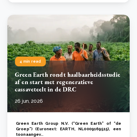
4 min read
Green Earth rondt haalbaarheidsstudie
af en start met regeneratieve
cassaveteelt in de DRC
26 jun, 2026
Green Earth Group N.V. (“Green Earth” of “de
Groep”) (Euronext: EARTH, NL0009169515), een
toonaangev..