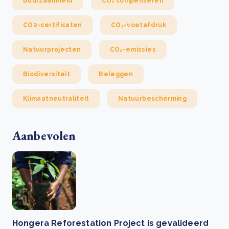
Duurzaamheid
CO₂ compenseren
CO2-certificaten
CO₂-voetafdruk
Natuurprojecten
CO₂-emissies
Biodiversiteit
Beleggen
Klimaatneutraliteit
Natuurbescherming
Aanbevolen
Hongera Reforestation Project is gevalideerd