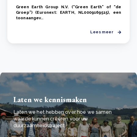
Green Earth Group N.V. (“Green Earth” of “de
Groep”) (Euronext: EARTH, NL0009169515), een
toonaangev..
Lees meer
Laten we kennismaken
Laten we het hebben over hoe we samen
waarde kunnen creëren voor uw
duurzaamheidstraject.