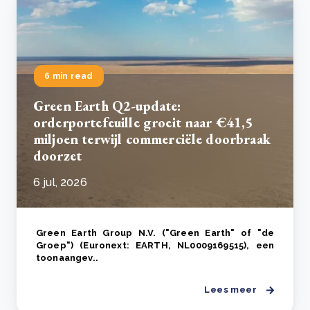
6 min read
Green Earth Q2-update:
orderportefeuille groeit naar €41,5
miljoen terwijl commerciële doorbraak
doorzet
6 jul, 2026
Green Earth Group N.V. ("Green Earth" of "de
Groep") (Euronext: EARTH, NL0009169515), een
toonaangev..
Lees meer