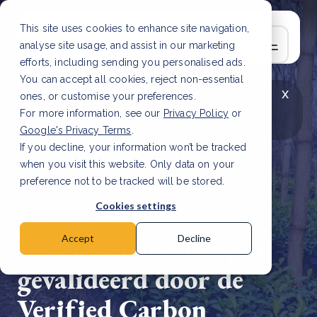
This site uses cookies to enhance site navigation,
analyse site usage, and assist in our marketing
efforts, including sending you personalised ads.
You can accept all cookies, reject non-essential
x
LAATSTE ARTIKEL
CSRD en uw positie als
ones, or customise your preferences.
leverancier: wat verandert er in 2026?
Lees
For more information, see our
Privacy Policy
or
artikel
Google's Privacy Terms
.
If you decline, your information won’t be tracked
when you visit this website. Only data on your
preference not to be tracked will be stored.
27 dec, 2024 | 6 min read
Cookies settings
Greenzone
Reforestation Project
Accept
Decline
gevalideerd door de
Verified Carbon