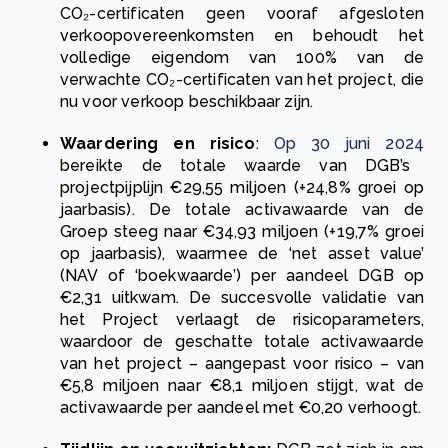
CO₂-certificaten geen vooraf afgesloten
verkoopovereenkomsten en behoudt het
volledige eigendom van 100% van de
verwachte CO₂-certificaten van het project, die
nu voor verkoop beschikbaar zijn.
Waardering en risico
:
Op 30 juni 2024
bereikte de totale waarde van DGB’s
projectpijplijn €29,55 miljoen (+24,8% groei op
jaarbasis). De totale activawaarde van de
Groep steeg naar €34,93 miljoen (+19,7% groei
op jaarbasis), waarmee de ‘net asset value’
(NAV of ‘boekwaarde’) per aandeel DGB op
€2,31 uitkwam. De succesvolle validatie van
het Project verlaagt de risicoparameters,
waardoor de geschatte totale activawaarde
van het project – aangepast voor risico – van
€5,8 miljoen naar €8,1 miljoen stijgt, wat de
activawaarde per aandeel met €0,20 verhoogt.