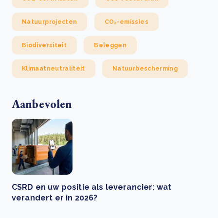
Natuurprojecten
CO₂-emissies
Biodiversiteit
Beleggen
Klimaatneutraliteit
Natuurbescherming
Aanbevolen
CSRD en uw positie als leverancier: wat
verandert er in 2026?