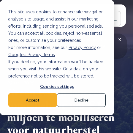
This site uses cookies to enhance site navigation,
analyse site usage, and assist in our marketing
efforts, including sending you personalised ads.
You can accept all cookies, reject non-essential
x
LAATSTE ARTIKEL
CSRD en uw positie als
ones, or customise your preferences.
leverancier: wat verandert er in 2026?
Lees
For more information, see our
Privacy Policy
or
artikel
Google's Privacy Terms
.
If you decline, your information won’t be tracked
when you visit this website. Only data on your
preference not to be tracked will be stored.
29 okt, 2025 | 6 min read
Cookies settings
Green Earth lanceert
fondsbeheer om €100
Accept
Decline
miljoen te mobiliseren
voor natuurherstel