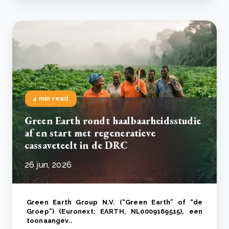
4 min read
Green Earth rondt haalbaarheidsstudie
af en start met regeneratieve
cassaveteelt in de DRC
26 jun, 2026
Green Earth Group N.V. (“Green Earth” of “de
Groep”) (Euronext: EARTH, NL0009169515), een
toonaangev..