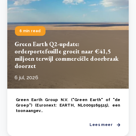
6 min read
Green Earth Q2-update:
orderportefeuille groeit naar €41,5
miljoen terwijl commerciële doorbraak
doorzet
6 jul, 2026
Green Earth Group N.V. ("Green Earth" of "de
Groep") (Euronext: EARTH, NL0009169515), een
toonaangev..
Lees meer