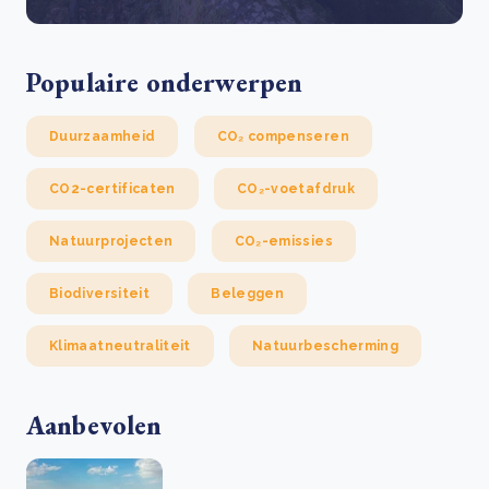
Populaire onderwerpen
Duurzaamheid
CO₂ compenseren
CO2-certificaten
CO₂-voetafdruk
Natuurprojecten
CO₂-emissies
Biodiversiteit
Beleggen
Klimaatneutraliteit
Natuurbescherming
Aanbevolen