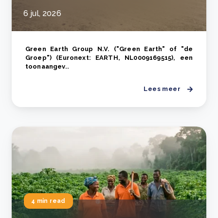
6 jul, 2026
Green Earth Group N.V. ("Green Earth" of "de
Groep") (Euronext: EARTH, NL0009169515), een
toonaangev..
Lees meer
4 min read