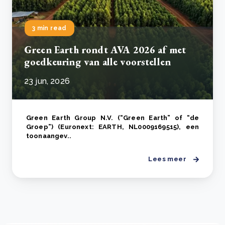
3 min read
Green Earth rondt AVA 2026 af met
goedkeuring van alle voorstellen
23 jun, 2026
Green Earth Group N.V. (“Green Earth” of “de
Groep”) (Euronext: EARTH, NL0009169515), een
toonaangev..
Lees meer