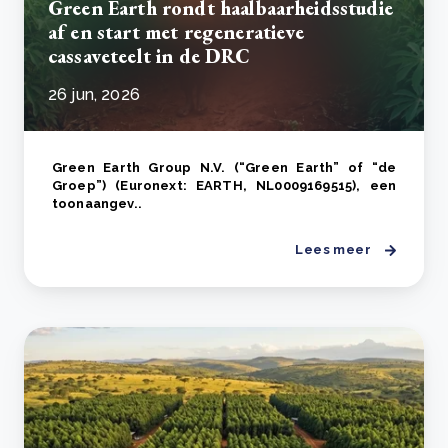
Green Earth rondt haalbaarheidsstudie
af en start met regeneratieve
cassaveteelt in de DRC
26 jun, 2026
Green Earth Group N.V. (“Green Earth” of “de
Groep”) (Euronext: EARTH, NL0009169515), een
toonaangev..
Lees meer