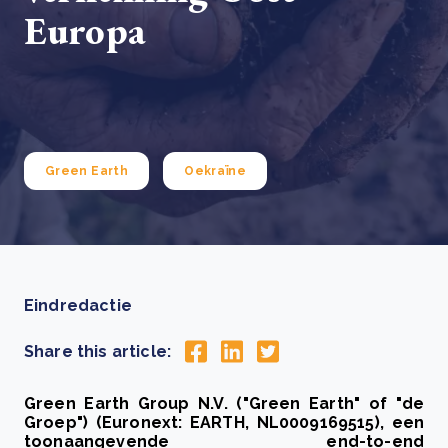
Europa
Green Earth
Oekraïne
Eindredactie
Share this article:
Green Earth Group N.V. ("Green Earth" of "de
Groep") (Euronext: EARTH, NL0009169515), een
toonaangevende end-to-end