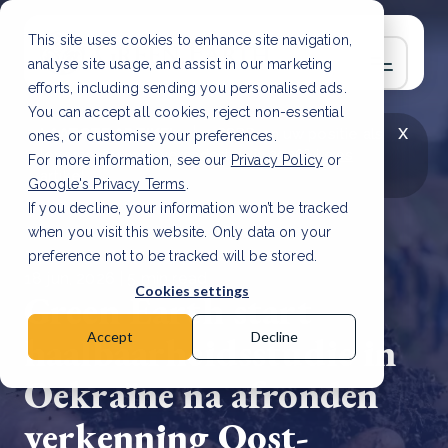
This site uses cookies to enhance site navigation,
analyse site usage, and assist in our marketing
efforts, including sending you personalised ads.
You can accept all cookies, reject non-essential
x
LAATSTE ARTIKEL
CSRD en uw positie als
ones, or customise your preferences.
leverancier: wat verandert er in 2026?
Lees
For more information, see our
Privacy Policy
or
artikel
Google's Privacy Terms
.
If you decline, your information won’t be tracked
when you visit this website. Only data on your
preference not to be tracked will be stored.
18 jun, 2026 | 5 min read
Cookies settings
Green Earth start
haalbaarheidsstudie in
Accept
Decline
Oekraïne na afronden
verkenning Oost-