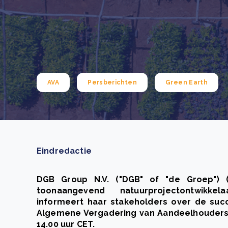
Green Wheels: transformerende stap voor
plasticinzameling in Sri Lanka
CSRD en uw positie als leverancier: wat verandert e
Lees m
in 2026?
Lees m
AVA
Persberichten
Green Earth
Eindredactie
DGB Group N.V. ("DGB" of "de Groep") (
toonaangevend natuurprojectontwikkel
informeert haar stakeholders over de succe
Algemene Vergadering van Aandeelhouders
14.00 uur CET.