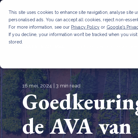
This site uses cookies to enhance site navigation, analyse site 
personalised ads. You can accept all cookies, reject non-essen
Dienste
For more information, see our
Privacy Policy
or
Google's Priva
If you decline, your information won’t be tracked when you visit
stored.
LAATSTE ARTIKEL
CSRD en uw positie als leve
16 mei, 2024 | 3 min read
Goedkeuring 
de AVA van