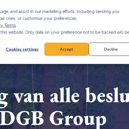
Investor relations
Vaca
usage, and assist in our marketing efforts, including sending you
tial ones, or customise your preferences.
n & Producten
Projecten
Over ons
Kennis
cy Terms
.
 this website. Only data on your preference not to be tracked will b
rancier: wat verandert er in 2026?
Lees artikel
Cookies settings
Accept
Decline
van alle beslu
 DGB Group