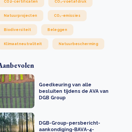
CO2-certificaten
CO₂-voetafdruk
Natuurprojecten
CO₂-emissies
Biodiversiteit
Beleggen
Klimaatneutraliteit
Natuurbescherming
Aanbevolen
Goedkeuring van alle
besluiten tijdens de AVA van
DGB Group
DGB-Group-persbericht-
aankondiging-BAVA-4-