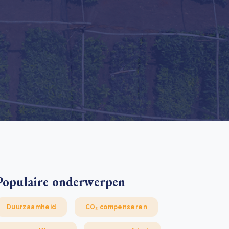
 basis leggen voor het Sauki Cookstove Nigeria
oject
RD voor het mkb: maak van dataverzoeken een
Lees meer
ncurrentievoordeel
Lees meer
Populaire onderwerpen
Duurzaamheid
CO₂ compenseren