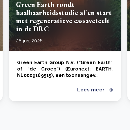
Green Earth rondt
haalbaarheidsstudie af en start
met regeneratieve cassaveteelt
in de DRC
26 jun, 2026
Green Earth Group N.V. (“Green Earth”
of “de Groep”) (Euronext: EARTH,
NL0009169515), een toonaangev..
Lees meer