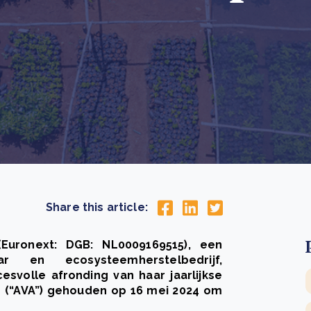
Drie stappen die het herstel van Kenia’s bossen
De
versnellen
Pr
r
Wat is een ecologische voetafdruk en hoe verkleint u
CS
eer
Lees meer
hem?
co
eer
Lees meer
Share this article:
Euronext: DGB: NL0009169515), een
aar en ecosysteemherstelbedrijf,
svolle afronding van haar jaarlijkse
 (“AVA”) gehouden op 16 mei 2024 om