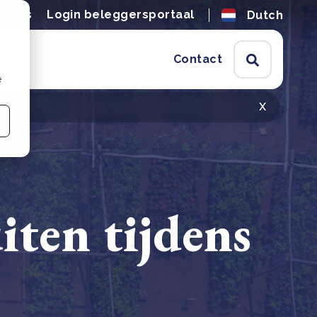
tures
Login beleggersportaal
Dutch
Contact
e
x
iten tijdens