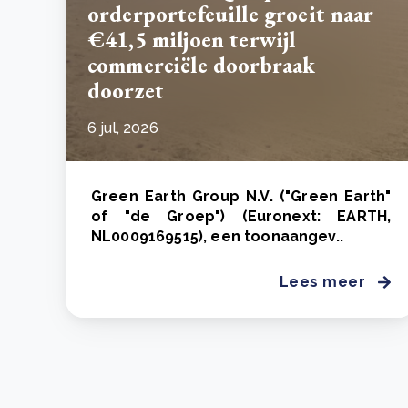
orderportefeuille groeit naar
€41,5 miljoen terwijl
commerciële doorbraak
doorzet
6 jul, 2026
Green Earth Group N.V. ("Green Earth"
of "de Groep") (Euronext: EARTH,
NL0009169515), een toonaangev..
Lees meer