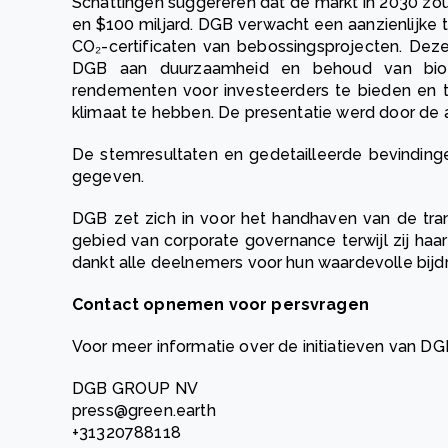
Schattingen suggereren dat de markt in 2030 zou
en $100 miljard. DGB verwacht een aanzienlijk
CO₂-certificaten van bebossingsprojecten. Deze 
DGB aan duurzaamheid en behoud van biodive
rendementen voor investeerders te bieden en te
klimaat te hebben. De presentatie werd door d
De stemresultaten en gedetailleerde bevindi
gegeven.
DGB zet zich in voor het handhaven van de tr
gebied van corporate governance terwijl zij haar
dankt alle deelnemers voor hun waardevolle bijd
Contact opnemen voor persvragen
Voor meer informatie over de initiatieven van D
DGB GROUP NV
press@green.earth
+31320788118