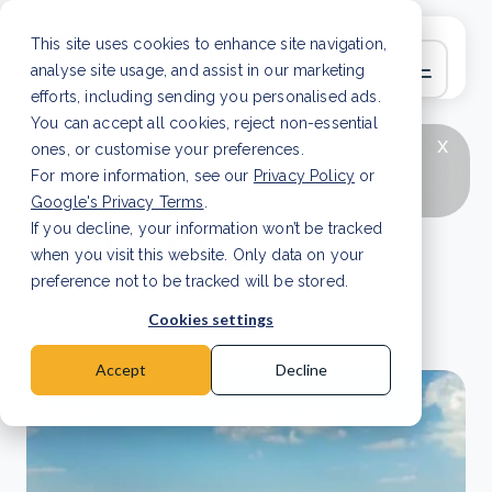
This site uses cookies to enhance site navigation,
analyse site usage, and assist in our marketing
efforts, including sending you personalised ads.
You can accept all cookies, reject non-essential
x
LAATSTE ARTIKEL
CSRD en uw positie als
ones, or customise your preferences.
leverancier: wat verandert er in 2026?
Lees
For more information, see our
Privacy Policy
or
artikel
Google's Privacy Terms
.
If you decline, your information won’t be tracked
Persberichten
when you visit this website. Only data on your
preference not to be tracked will be stored.
Lees de laatste persberichten.
Cookies settings
Accept
Decline