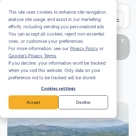
This site uses cookies to enhance site navigation,
analyse site usage, and assist in our marketing
efforts, including sending you personalised ads.
You can accept all cookies, reject non-essential
x
LAATSTE ARTIKEL
CSRD en uw positie als
ones, or customise your preferences.
leverancier: wat verandert er in 2026?
Lees
For more information, see our
Privacy Policy
or
artikel
Google's Privacy Terms
.
If you decline, your information won’t be tracked
Persberichten
when you visit this website. Only data on your
preference not to be tracked will be stored.
Lees de laatste persberichten.
Cookies settings
Accept
Decline