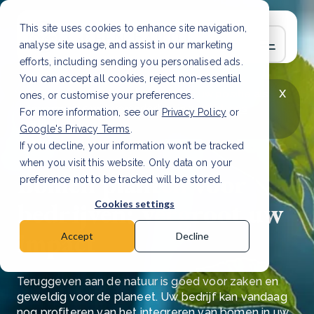
This site uses cookies to enhance site navigation,
analyse site usage, and assist in our marketing
efforts, including sending you personalised ads.
You can accept all cookies, reject non-essential
x
LAATSTE ARTIKEL
CSRD en uw positie als
ones, or customise your preferences.
leverancier: wat verandert er in 2026?
Lees
For more information, see our
Privacy Policy
or
artikel
Google's Privacy Terms
.
If you decline, your information won’t be tracked
when you visit this website. Only data on your
Bomen planten voor
preference not to be tracked will be stored.
bedrijven: vergroot uw
Cookies settings
impact
Accept
Decline
Teruggeven aan de natuur is goed voor zaken en
geweldig voor de planeet. Uw bedrijf kan vandaag
nog profiteren van het integreren van bomen in uw