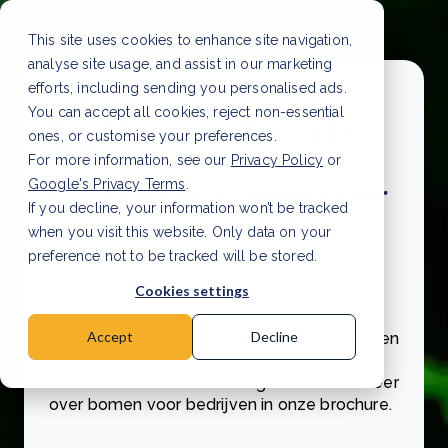
This site uses cookies to enhance site navigation,
analyse site usage, and assist in our marketing
efforts, including sending you personalised ads.
You can accept all cookies, reject non-essential
ones, or customise your preferences.
For more information, see our
Privacy Policy
or
Google's Privacy Terms
.
Creëer positieve impact voor
If you decline, your information won’t be tracked
het milieu en uw bedrijf
when you visit this website. Only data on your
preference not to be tracked will be stored.
Ontdek hoe het integreren van bomen uw
Cookies settings
bedrijf kan versterken. In plaats van de
gebruikelijke zakelijke geschenken kiezen
Accept
Decline
veel bedrijven ervoor om namens hun klanten
en medewerkers bomen te planten - een
duurzaam en betekenisvol gebaar. Lees meer
over bomen voor bedrijven in onze brochure.