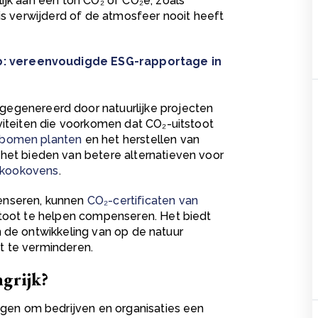
lijk aan één ton
CO₂
of
CO₂e
, zoals
 is verwijderd of de atmosfeer nooit heeft
: vereenvoudigde ESG-rapportage in
egenereerd door natuurlijke projecten
viteiten die voorkomen dat
CO₂
-uitstoot
bomen planten
en het herstellen van
 het bieden van betere alternatieven voor
e kookovens
.
enseren, kunnen
CO₂-certificaten van
toot te helpen compenseren.
Het biedt
 de ontwikkeling van op de natuur
t te verminderen.
ngrijk?
ogen om bedrijven en organisaties een