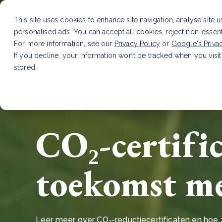
This site uses cookies to enhance site navigation, analyse site 
personalised ads. You can accept all cookies, reject non-essen
Dienste
For more information, see our
Privacy Policy
or
Google's Priva
If you decline, your information won’t be tracked when you visit
stored.
LAATSTE ARTIKEL
CSRD en uw positie als leve
CO₂-certifi
toekomst me
Leer meer over CO₂-reductiecertificaten en hoe 