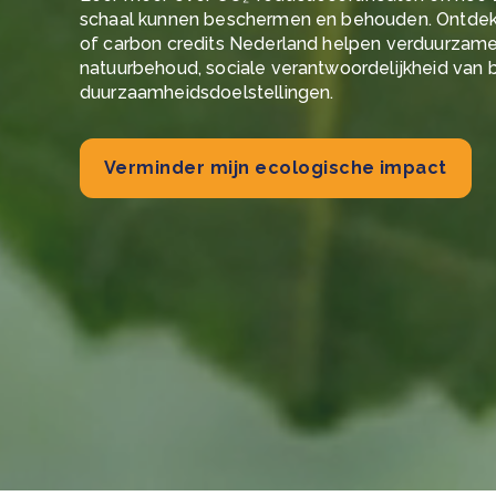
schaal kunnen beschermen en behouden. Ontdek 
Green Wheels: transformerende stap voor
of carbon credits Nederland helpen verduurzame
plasticinzameling in Sri Lanka
natuurbehoud, sociale verantwoordelijkheid van 
CSRD en uw positie als leverancier: wat verandert e
Lees m
in 2026?
duurzaamheidsdoelstellingen.
Lees m
Verminder mijn ecologische impact