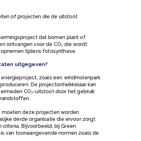
iten of projecten die de uitstoot
hermingsproject dat bomen plant of
ten ontvangen voor de
CO₂
die wordt
₂
opnemen tijdens fotosynthese.
caten uitgegeven?
 energieproject, zoals een windmolenpark
 produceren. De projectontwikkelaar kan
e vermeden
CO₂-uitstoot
door het gebruik
brandstoffen.
n, moeten deze projecten worden
ijke derde organisatie die ervoor zorgt
criteria. Bijvoorbeeld, bij Green
asis van toonaangevende normen zoals de