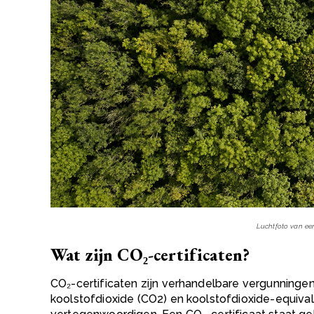
Luchtfoto van ee
Wat zijn CO₂-certificaten?
CO₂-certificaten
zijn verhandelbare vergunningen
koolstofdioxide (CO2) en koolstofdioxide-equival