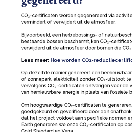
CO₂-certificaten worden gegenereerd via activite
vermindert of verwijdert uit de atmosfeer.
Bijvoorbeeld, een herbebossings- of natuurbesc
bestaande bossen beschermt, kan CO₂-certifica
verwijderd uit de atmosfeer door bomen die
CO
Lees meer:
Hoe worden CO2-reductiecertifi
Op dezelfde manier genereert een hernieuwbaar
of zonnepark, elektriciteit zonder
CO₂-uitstoot
te
vervolgens CO₂-certificaten ontvangen voor d
van hernieuwbare energie in plaats van fossiele 
Om hoogwaardige CO₂-certificaten te generere
goedgekeurd en geverifieerd door een onafhankel
dat het project voldoet aan specifieke normen en 
Earth genereren we onze CO₂-certificaten op b
Gold Standard en Verra.