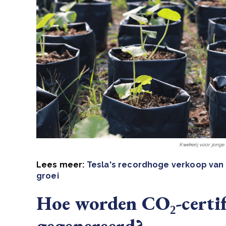
Kwekerij voor jong
Lees meer:
Tesla's recordhoge verkoop van C
groei
Hoe worden CO₂-certif
gegenereerd?