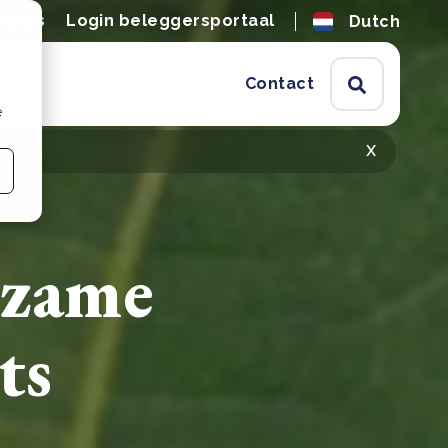
tures
Login beleggersportaal
Dutch
Contact
e
x
rzame
ts