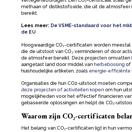
vertegenwoordigen. Een
CO₂-certificaat
staat ge
methaan of distikstofoxide, die uit de atmosfeer
bereikt.
Lees meer:
De VSME-standaard voor het mkb
de EU
Hoogwaardige
CO₂-certificaten
worden meestal g
die de uitstoot van
CO₂
verminderen of door acti
de atmosfeer bereikt. Deze projecten omvatten
aangetast land door middel van
herbebossing
of
huishoudelijke artikelen
, zoals
energie-efficiënt
Organisaties die hun CO2-uitstoot moeten comp
deze projecten of activiteiten kopen
om hun uits
mogelijkheden voor het effectief financieren van
gebaseerde oplossingen en helpt de CO₂-uitstoo
Waarom zijn CO₂-certificaten bela
Het belang van
CO₂-certificaten
ligt in hun verm