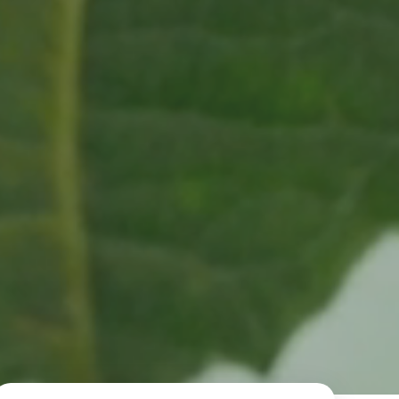
 basis leggen voor het Sauki Cookstove Nigeria
oject
RD voor het mkb: maak van dataverzoeken een
Lees meer
ncurrentievoordeel
Lees meer