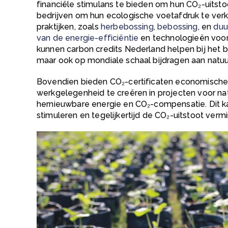
financiële stimulans te bieden om hun
CO₂-uitst
bedrijven om hun ecologische voetafdruk te verk
praktijken, zoals
herbebossing,
bebossing
, en
duu
van de energie-efficiëntie
en technologieën voor
kunnen carbon credits Nederland helpen bij het 
maar ook op mondiale schaal bijdragen aan natu
Bovendien bieden
CO₂-certificaten
economische
werkgelegenheid te creëren in projecten voor n
hernieuwbare energie en
CO₂-
compensatie. Dit 
stimuleren en tegelijkertijd de
CO₂
-uitstoot verm