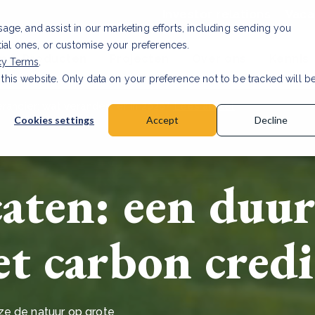
Investor relations
Vaca
usage, and assist in our marketing efforts, including sending you
tial ones, or customise your preferences.
n & Producten
Projecten
Over ons
Kennis
cy Terms
.
 this website. Only data on your preference not to be tracked will b
rancier: wat verandert er in 2026?
Lees artikel
Cookies settings
Accept
Decline
caten: een duu
t carbon credi
ze de natuur op grote