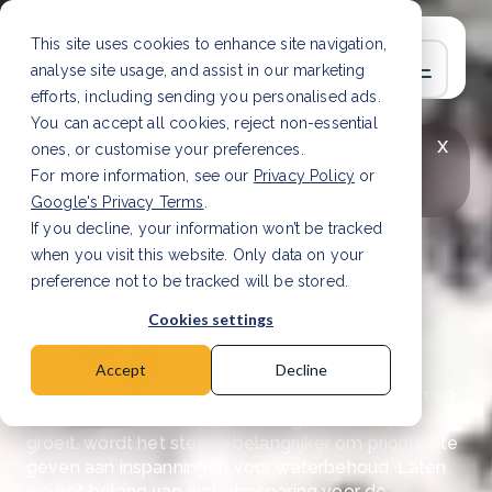
This site uses cookies to enhance site navigation,
analyse site usage, and assist in our marketing
efforts, including sending you personalised ads.
You can accept all cookies, reject non-essential
x
LAATSTE ARTIKEL
CSRD en uw positie als
ones, or customise your preferences.
leverancier: wat verandert er in 2026?
Lees
For more information, see our
Privacy Policy
or
artikel
Google's Privacy Terms
.
If you decline, your information won’t be tracked
when you visit this website. Only data on your
Water en de toekomst
preference not to be tracked will be stored.
redden
Cookies settings
Accept
Decline
Water is een essentiële hulpbron voor het leven op
aarde, en naarmate de bevolking van onze planeet
groeit, wordt het steeds belangrijker om prioriteit te
geven aan inspanningen voor waterbehoud. Laten
we het belang van waterbesparing voor de