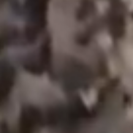
regio's verergeren, wordt het steeds belangrijker
om de waarde van deze kostbare hulpbron te
erkennen en stappen te ondernemen om deze te
behouden en te beschermen.
De rol van water in ecosystemen
Het doel van water in ecosystemen is het bieden
van leefgebieden voor in het water levende
organismen. Rivieren, meren en oceanen herbergen
een breed scala aan soorten, waaronder vissen,
amfibieën en waterplanten. Deze organismen zijn
voor hun overleving afhankelijk van water, en elke
verandering in de kwaliteit of kwantiteit van dat
water kan een aanzienlijke impact hebben op hun
gezondheid.
Lees meer:
De klimaatneutrale toekomst van
commercieel vastgoed