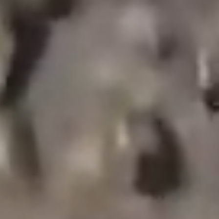
Het pompen, behandelen en distribueren van water
vergt een aanzienlijke hoeveelheid energie. Het
besparen van water kan het energieverbruik en de
daarmee samenhangende uitstoot helpen
verminderen.
Green Earth beheert grootschalige natuurprojecten
die uitstoot verminderen en bedrijven helpen hun
klimaatdoelstellingen te bereiken. Door de kracht
van de natuur te benutten, creëren we
boomplantprojecten die helpen bij het besparen
van water door regenval in het gebladerte op te
vangen en water dat in de bodem infiltreert te
absorberen en te zuiveren.
Doelstellingen om water te besparen
en de toekomst
De doelstellingen van waterbesparing zijn