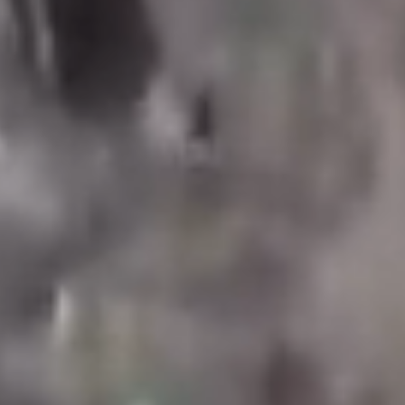
Hoe helpt Green Earth water te
besparen?
Waterbesparing voor een
duurzame toekomst
Het belang van waterbesparing wordt steeds
duidelijker. Waterbesparing gaat niet alleen over het
verlagen van de waterrekening of het behouden
van een essentiële hulpbron voor het heden, maar
ook over het veiligstellen van een duurzame
toekomst voor toekomstige generaties.