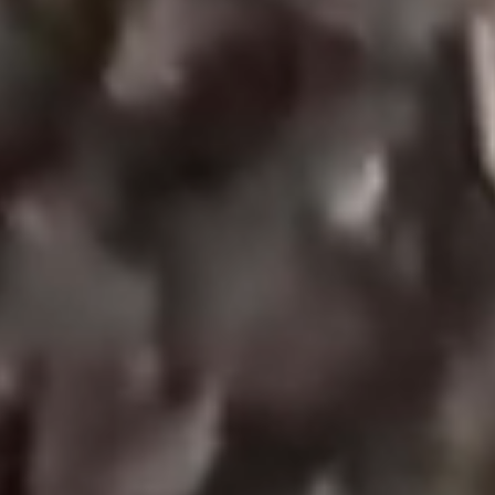
Roedel Afrikaanse leeuwen drinkt water.
Het belang van water voor het
menselijk leven
Water is essentieel voor ons voortbestaan. Ons
lichaam bestaat voor ongeveer 60% uit water en we
moeten deze voorraad dagelijks aanvullen. Het is
noodzakelijk voor veel lichaamsfuncties, waaronder