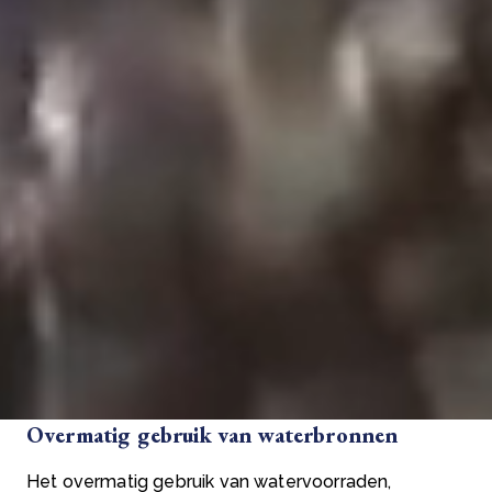
landbouw en industriële activiteiten. De term omvat
ook het gebrek aan toegang tot veilig en schoon
water als gevolg van natuurlijke of door de mens
veroorzaakte oorzaken.
Oorzaken van waterschaarste
Er zijn talloze oorzaken van waterschaarste,
waaronder:
Bevolkingsgroei
De wereldbevolking groeit in een alarmerend
tempo, wat leidt tot een grote vraag naar
watervoorraden. De toenemende bevolking zet de
beschikbare watervoorraden onder druk, wat leidt
tot waterschaarste.
Overmatig gebruik van waterbronnen
Het overmatig gebruik van watervoorraden,