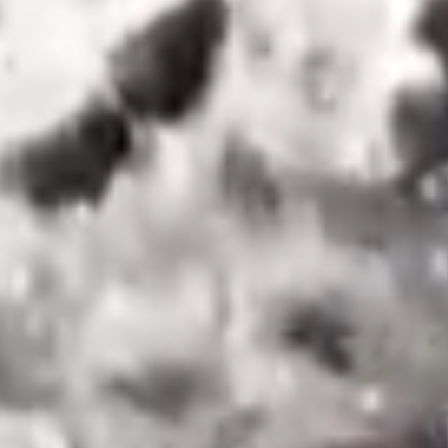
Inhoud
Waterbesparing voor een duurzame
toekomst
Wat is waterbesparing?
Het belang van waterbehoud
Doelstellingen om water te besparen
en de toekomst
Het belang van water
De rol van water in ecosystemen
Het belang van water voor het
menselijk leven