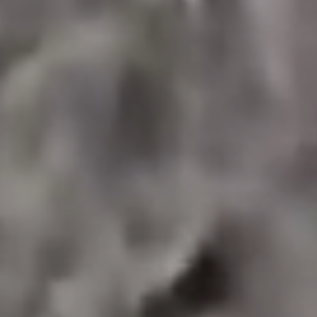
Water is een eindige hulpbron, en met de steeds
groter wordende wereldbevolking is er een
groeiende vraag naar schoon water. Waterbehoud is
vooral van cruciaal belang in droge gebieden, waar
waterschaarste een groot probleem is.
Lees meer:
10 landbouwtechnieken voor
waterbehoud
Het belang van waterbehoud
Water is essentieel voor het leven en speelt een
cruciale rol bij het in stand houden van
ecosystemen, de landbouw, de industrie en het
menselijk welzijn. Waterbehoud is steeds
belangrijker geworden. Hier zijn de redenen
waarom:
Ecosystemen beschermen