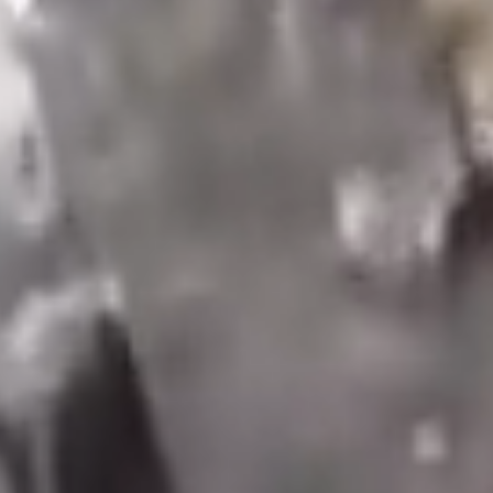
waterbehoud
Wet- en regelgeving op het gebied
van waterbehoud
Belangengroepen en initiatieven
voor waterbehoud
Voorbeelden van succesvolle
inspanningen voor waterbehoud
Inspanningen voor waterbehoud in
Singapore
Inspanningen voor waterbehoud in
Israël
Inspanningen voor waterbehoud in
Californië
Samenvatting van het belang van
waterbehoud