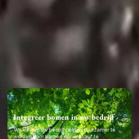
het reguleren van de lichaamstemperatuur, het
transporteren van voedingsstoffen en het
wegspoelen van afvalstoffen. Het is ook van
cruciaal belang voor de landbouw en de
voedselproductie. Water is nodig voor de groei van
planten, en gewassen hebben een consistente en
betrouwbare watervoorziening nodig om te kunnen
gedijen.
Lees meer over onze
CO₂-
landbouwprojecten
om water te helpen besparen
Integreer bomen in uw bedrijf
Wij kunnen uw bedrijf helpen duurzamer te
worden door bomen in uw bedrijf te