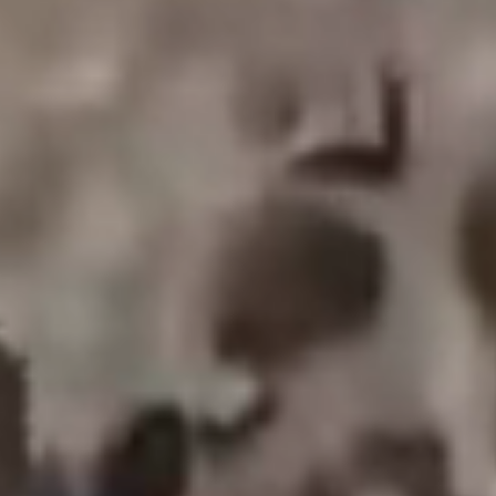
veelzijdig. Ze omvatten het terugdringen van
waterverspilling, het bevorderen van duurzame
watergebruikspraktijken, het beschermen en
herstellen van waterecosystemen en het
garanderen van gelijke toegang tot water voor alle
gemeenschappen. Door deze doelen te bereiken
kunnen we de gevolgen van klimaatinstabiliteit
helpen verzachten, de biodiversiteit bevorderen en
onze watervoorraden voor toekomstige generaties
beschermen.
Maak vandaag nog een positieve impact op de
toekomst
Het belang van water
Water is een van de essentiële hulpbronnen op
aarde – en ook een van de meest eindige. Terwijl de
wereldbevolking blijft groeien en veranderende
klimaten droogtes en waterschaarste in bepaalde