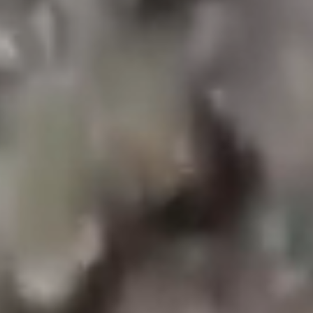
Waterbehoud is essentieel voor het behoud van
ecosystemen en biodiversiteit. Het besparen van
water draagt bij aan het behoud van gezonde
ecosystemen en het behoud van dieren in het wild.
Zorgen voor voedselzekerheid
Waterbesparende praktijken helpen boeren meer
voedsel te produceren met minder water, waardoor
de voedselzekerheid wordt gewaarborgd.
Geld besparen
Het besparen van water leidt tot kostenbesparingen
voor particulieren en bedrijven. Door het
waterverbruik te verminderen, besparen
huishoudens geld op hun waterrekening, terwijl
industrieën hun bedrijfskosten kunnen verlagen en
de efficiëntie kunnen verhogen.
Energieverbruik verminderen