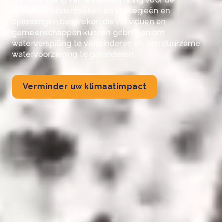
toekomst onderzoeken en strategieën en
oplossingen bespreken die individuen en
gemeenschappen kunnen gebruiken om
waterverspilling te verminderen en een duurzame
watervoorziening te garanderen.
Verminder uw klimaatimpact
see more
Deel dit artikel: