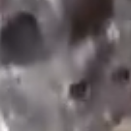
Het verminderen van het
huishoudelijk waterverbruik
Waterrecycling en hergebruik
Opvang van regenwater
Technologie en innovaties voor
waterbehoud
Druppelirrigatie
Kranen en douchekoppen met laag
debiet
Toiletten met dubbele spoeling
Grijswatersystemen
Slimme irrigatiesystemen
Beleid en belangenbehartiging voor