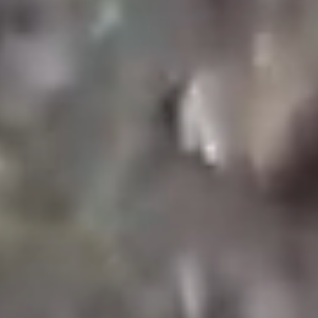
Wat is waterbesparing?
Waterbehoud is de praktijk waarbij water efficiënt
wordt gebruikt om afval te verminderen en deze
kostbare hulpbron te behouden. Het gaat om het
zorgvuldig beheren en gebruiken van waterbronnen
om de hoeveelheid water die wordt gebruikt te
minimaliseren en verontreiniging te voorkomen.