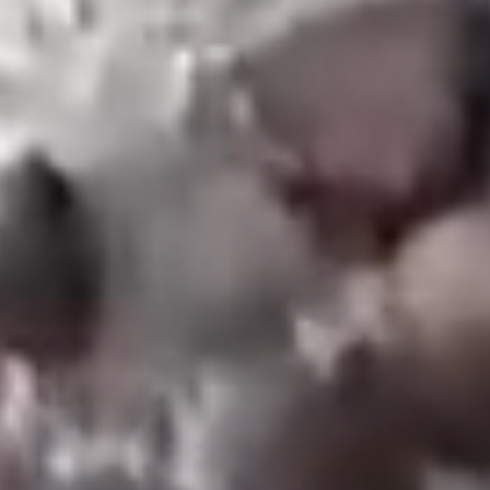
Waterschaarste
Wat is waterschaarste?
Oorzaken van waterschaarste
Effecten van waterschaarste op het
milieu en de mens
Effecten van waterschaarste op het
milieu
Effecten van waterschaarste op de
mens
Regio’s die te maken hebben met
waterschaarste
Strategieën voor waterbesparing
Efficiënt watergebruik in de
landbouw