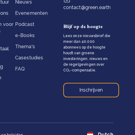
tuur
Nieuws
contact@green.earth
ions
Evenementen
 voor
Podcast
Blijf op de hoogte
s
e-Books
Lees onze nieuwsbrief die
meer dan 40.000
Thema's
abonnees op de hoogte
taal
houdt van groene
Casestudies
investeringen, nieuws en
de regelgevingen over
ng
FAQ
CO₂-compensatie.
n
Inschrijven
Dutch
 en beleiden