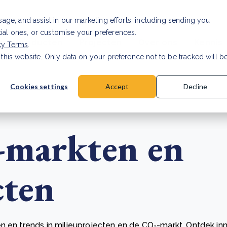
Investor relations
Vaca
usage, and assist in our marketing efforts, including sending you
tial ones, or customise your preferences.
n & Producten
Projecten
Over ons
Kennis
cy Terms
.
 this website. Only data on your preference not to be tracked will b
rancier: wat verandert er in 2026?
Lees artikel
Cookies settings
Accept
Decline
-markten en
cten
n en trends in milieuprojecten en de CO₂-markt. Ontdek in