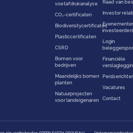
Raad van bes
voetafdrukanalyse
Investor relat
CO₂-certificaten
Evenementen
Biodiversitycertificates
investeerder
Plasticcertificaten
Login
CSRD
beleggerspor
Bomen voor
Financiële
bedrijven
verslagleggi
Maandelijks bomen
Persberichte
planten
Vacatures
Natuurprojecten
Contact
voor landeigenaren
ten zijn voorbehouden GREEN EARTH GROUP N.V.
Ondernemingsbestuur