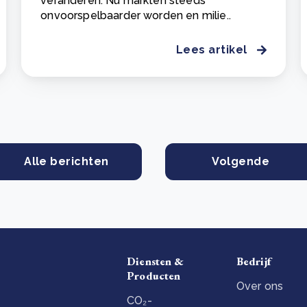
veranderen. Nu markten steeds
onvoorspelbaarder worden en milie..
Lees artikel
Alle berichten
Volgende
Diensten &
Bedrijf
Producten
Over ons
CO₂-