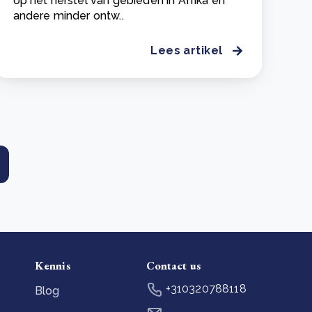
op het herstel van gebieden in Afrika en
andere minder ontw..
Lees artikel
Kennis
Contact us
+310320788118
Blog