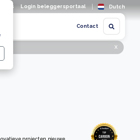
tures
Login beleggersportaal
Dutch
Contact
e
x
novatieve projecten, nieuwe