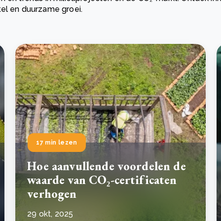
tel en duurzame groei.
Drie stappen die het herstel van Kenia’s bossen
De
versnellen
Pr
r
Wat is een ecologische voetafdruk en hoe verkleint u
CS
eer
Lees meer
hem?
co
eer
Lees meer
17 min lezen
Hoe aanvullende voordelen de
waarde van CO₂-certificaten
verhogen
29 okt, 2025