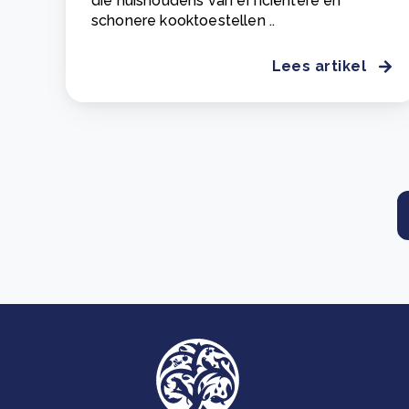
die huishoudens van efficiëntere en
schonere kooktoestellen ..
Lees artikel