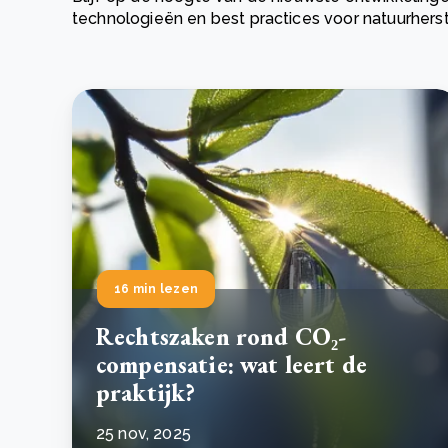
technologieën en best practices voor natuurhers
Green Wheels: transformerende stap voor
plasticinzameling in Sri Lanka
CSRD en uw positie als leverancier: wat verandert e
Lees m
in 2026?
Lees m
16 min lezen
Rechtszaken rond CO₂-
compensatie: wat leert de
praktijk?
25 nov, 2025