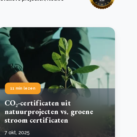
 basis leggen voor het Sauki Cookstove Nigeria
oject
RD voor het mkb: maak van dataverzoeken een
Lees meer
ncurrentievoordeel
Lees meer
11 min lezen
CO₂-certificaten uit
natuurprojecten vs. groene
stroom certificaten
7 okt, 2025