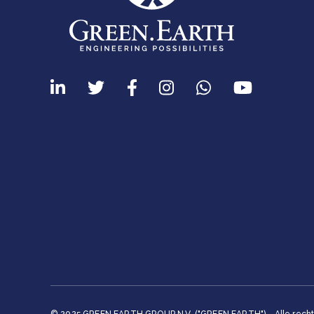
© 2025 GREEN EARTH GROUP N.V. ("GREEN EARTH") - Alle rech