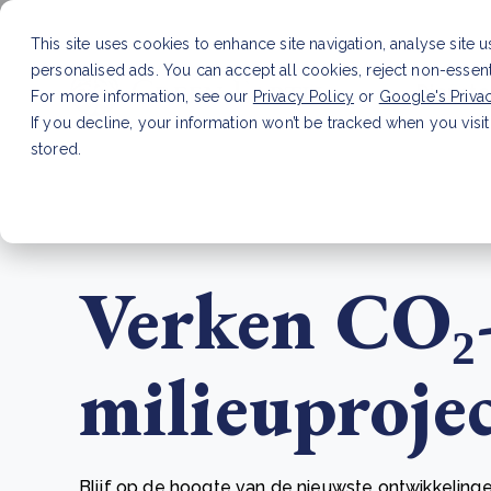
This site uses cookies to enhance site navigation, analyse site 
personalised ads. You can accept all cookies, reject non-essen
Dienste
For more information, see our
Privacy Policy
or
Google's Priva
If you decline, your information won’t be tracked when you visit
stored.
LAATSTE ARTIKEL
CSRD en uw positie als leve
Verken CO₂
milieuproje
Blijf op de hoogte van de nieuwste ontwikkelinge