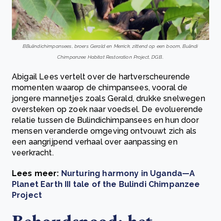
BBulindichimpansees, broers Gerald en Merrick, zittend op een boom, Bulindi
Chimpanzee Habitat Restoration Project, DGB..
Abigail Lees vertelt over de hartverscheurende
momenten waarop de chimpansees, vooral de
jongere mannetjes zoals Gerald, drukke snelwegen
oversteken op zoek naar voedsel. De evoluerende
relatie tussen de Bulindichimpansees en hun door
mensen veranderde omgeving ontvouwt zich als
een aangrijpend verhaal over aanpassing en
veerkracht.
Lees meer:
Nurturing harmony in Uganda—A
Planet Earth III tale of the Bulindi Chimpanzee
Project