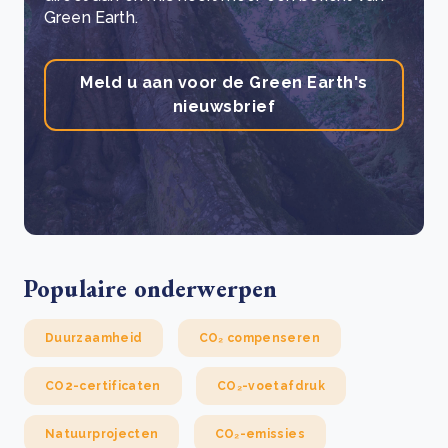
Green Earth.
Meld u aan voor de Green Earth's
nieuwsbrief
Populaire onderwerpen
Duurzaamheid
CO₂ compenseren
CO2-certificaten
CO₂-voetafdruk
Natuurprojecten
CO₂-emissies