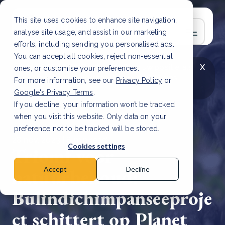
This site uses cookies to enhance site navigation,
analyse site usage, and assist in our marketing
efforts, including sending you personalised ads.
You can accept all cookies, reject non-essential
x
LAATSTE ARTIKEL
CSRD en uw positie als
ones, or customise your preferences.
leverancier: wat verandert er in 2026?
Lees
For more information, see our
Privacy Policy
or
artikel
Google's Privacy Terms
.
If you decline, your information won’t be tracked
when you visit this website. Only data on your
preference not to be tracked will be stored.
28 nov, 2023 | 8 min read
Cookies settings
Triomf voor
natuurbehoud:
Accept
Decline
Bulindichimpanseeproje
ct schittert op Planet