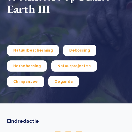
Earth III
Natuurbescherming
Bebossing
Herbebossing
Natuurprojecten
Chimpansee
Oeganda
Eindredactie