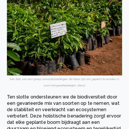
Een foto van een groep avocadozaailingen die klaar zijn om geplant te worden in
onze Hongerakwekerijen, Kenia
Ten slotte ondersteunen we de biodiversiteit door
een gevarieerde mix van soorten op te nemen, wat
de stabiliteit en veerkracht van ecosystemen
verbetert. Deze holistische benadering zorgt ervoor
dat elke geplante boom bijdraagt ​​aan een
duurzaam en bloeiend ecosysteem en tegelijkertijd