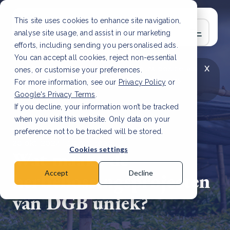
This site uses cookies to enhance site navigation,
analyse site usage, and assist in our marketing
efforts, including sending you personalised ads.
You can accept all cookies, reject non-essential
x
LAATSTE ARTIKEL
CSRD en uw positie als
ones, or customise your preferences.
leverancier: wat verandert er in 2026?
Lees
For more information, see our
Privacy Policy
or
artikel
Google's Privacy Terms
.
If you decline, your information won’t be tracked
when you visit this website. Only data on your
preference not to be tracked will be stored.
20 okt, 2024 | 19 min read
Cookies settings
Wat maakt de
herbebossingsprojecten
Accept
Decline
van DGB uniek?