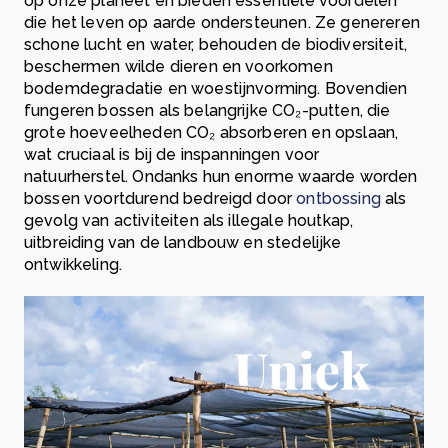
op onze planeet en bieden essentiële voordelen
die het leven op aarde ondersteunen. Ze genereren
schone lucht en water, behouden de biodiversiteit,
beschermen wilde dieren en voorkomen
bodemdegradatie en woestijnvorming. Bovendien
fungeren bossen als belangrijke CO₂-putten, die
grote hoeveelheden CO₂ absorberen en opslaan,
wat cruciaal is bij de inspanningen voor
natuurherstel. Ondanks hun enorme waarde worden
bossen voortdurend bedreigd door
ontbossing
als
gevolg van activiteiten als illegale houtkap,
uitbreiding van de landbouw en stedelijke
ontwikkeling.