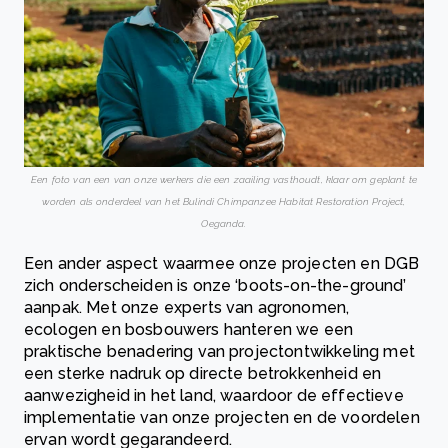
Een foto van een van onze werkers die een zaailing vasthoudt, klaar om geplant te
worden als onderdeel van het Bulindi Chimpanzee Habitat Restoration Project,
Oeganda.
Een ander aspect waarmee onze projecten en DGB
zich onderscheiden is onze ‘boots-on-the-ground’
aanpak. Met onze experts van agronomen,
ecologen en bosbouwers hanteren we een
praktische benadering van projectontwikkeling met
een sterke nadruk op directe betrokkenheid en
aanwezigheid in het land, waardoor de effectieve
implementatie van onze projecten en de voordelen
ervan wordt gegarandeerd.