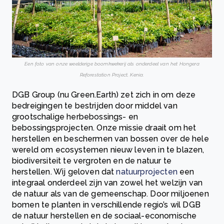
Een foto van onze weelderige boomkwekerij als onderdeel van het Hongera
Reforestation Project, Kenia.
DGB Group (nu Green.Earth) zet zich in om deze
bedreigingen te bestrijden door middel van
grootschalige herbebossings- en
bebossingsprojecten. Onze missie draait om het
herstellen en beschermen van bossen over de hele
wereld om ecosystemen nieuw leven in te blazen,
biodiversiteit te vergroten en de natuur te
herstellen. Wij geloven dat
natuurprojecten
een
integraal onderdeel zijn van zowel het welzijn van
de natuur als van de gemeenschap. Door miljoenen
bomen te planten in verschillende regio’s wil DGB
de natuur herstellen en de sociaal-economische