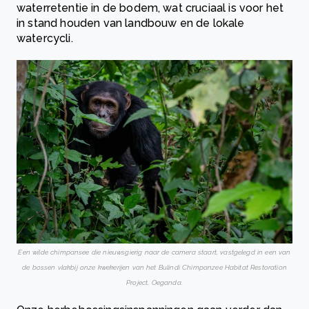
waterretentie in de bodem, wat cruciaal is voor het
in stand houden van landbouw en de lokale
watercycli.
Een wilde chimpansee die nieuwsgierig naar de camera staart, vastgelegd in een van
de bossen vlakbij onze kwekerijen van het Bulindi Chimpanzee Habitat Restoration
Project, Oeganda.