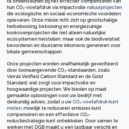
te ondersteunen bij het effectief compenseren van
hun CO₂-voetafdruk via impactvolle
natuurprojecten
die ecologische en sociaal-economische voordelen
opleveren. Onze missie richt zich op grootschalige
herbebossing, bebossing en energiezuinige
kookovenprojecten die niet alleen natuurlijke
ecosystemen herstellen, maar ook de biodiversiteit
bevorderen en duurzame inkomens genereren voor
lokale gemeenschappen.
Onze projecten worden onafhankelijk geverifieerd
door toonaangevende CO₂-standaarden, zoals
Verra’s Verified Carbon Standard en de Gold
Standard, wat zorgt voor impactvolle en
hoogwaardige projecten. We bieden op maat
gemaakte oplossingen voor uw bedrijf met
deskundig advies, zodat u uw
CO₂-voetafdruk kunt
meten
, moeilijk te reduceren emissies kunt
compenseren en een effectieve CO₂-
reductiestrategie kunt ontwikkelen. Door samen te
werken met DGB maakt u een tastbaar verschil en