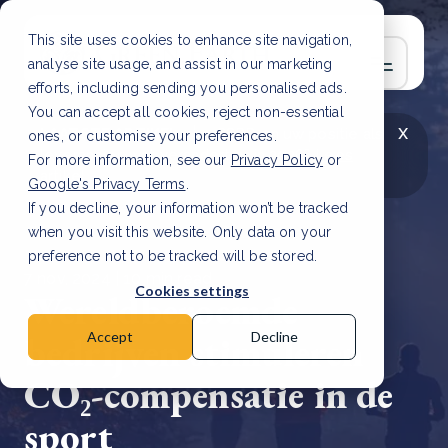
This site uses cookies to enhance site navigation,
analyse site usage, and assist in our marketing
efforts, including sending you personalised ads.
You can accept all cookies, reject non-essential
x
LAATSTE ARTIKEL
CSRD en uw positie als
ones, or customise your preferences.
leverancier: wat verandert er in 2026?
Lees
For more information, see our
Privacy Policy
or
artikel
Google's Privacy Terms
.
If you decline, your information won’t be tracked
when you visit this website. Only data on your
preference not to be tracked will be stored.
7 nov, 2024 | 10 min read
Cookies settings
Wereldberoemde
bedrijven stimuleren
Accept
Decline
CO₂-compensatie in de
sport