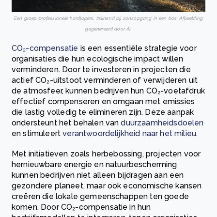
Een groep professionele hardlopers, trainend bij zonsopgang in een bos. Afbeelding
gegenereerd door AI.
CO₂-compensatie
is een essentiële strategie voor
organisaties die hun ecologische impact willen
verminderen. Door te investeren in projecten die
actief CO₂-uitstoot verminderen of verwijderen uit
de atmosfeer, kunnen bedrijven hun CO₂-voetafdruk
effectief compenseren en omgaan met emissies
die lastig volledig te elimineren zijn. Deze aanpak
ondersteunt het behalen van
duurzaamheidsdoelen
en stimuleert
verantwoordelijkheid naar het milieu
.
Met initiatieven zoals herbebossing, projecten voor
hernieuwbare energie en natuurbescherming
kunnen bedrijven niet alleen bijdragen aan een
gezondere planeet, maar ook economische kansen
creëren die lokale gemeenschappen ten goede
komen. Door CO₂-compensatie in hun