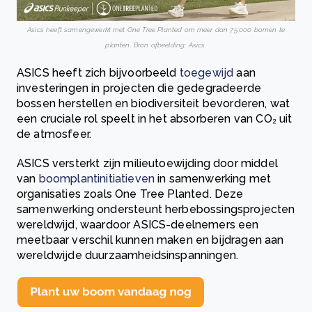
Asics heeft samengewerkt met One Tree Planted om meer dan 75.000 bomen te
planten. Bron afbeelding: Asics.
ASICS heeft zich bijvoorbeeld
toegewijd
aan
investeringen in projecten die gedegradeerde
bossen herstellen en biodiversiteit bevorderen, wat
een cruciale rol speelt in het absorberen van CO₂ uit
de atmosfeer.
ASICS versterkt zijn milieutoewijding door middel
van
boomplantinitiatieven
in samenwerking met
organisaties zoals One Tree Planted. Deze
samenwerking ondersteunt herbebossingsprojecten
wereldwijd, waardoor ASICS-deelnemers een
meetbaar verschil kunnen maken en bijdragen aan
wereldwijde duurzaamheidsinspanningen.