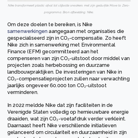
Nike transformeert plastic afval tot stijlvolle sneakers met zijn gedurfde Move to Zero-
programma. Bron afbeelding: Nike.
Om deze doelen te bereiken, is Nike
samenwerkingen
aangegaan met organisaties die
gespecialiseerd zijn in CO₂-compensatie. Zo heeft
Nike zich in samenwerking met Environmental
Finance (EFM) gecommitteerd aan het
compenseren van zijn CO₂-uitstoot door middel van
projecten zoals herbebossing en duurzame
landbouwpraktijken. De investeringen van Nike in
CO₂-compensatieprojecten zullen naar verwachting
jaarlijks ongeveer 60.000 ton CO₂-uitstoot
verminderen.
In 2022 meldde Nike dat zijn faciliteiten in de
Verenigde Staten volledig op hernieuwbare energie
draaiden, wat zijn CO₂-voetafdruk verder verkleint.
Daarnaast heeft Nike verschillende initiatieven
gelanceerd om circulariteit en duurzaamheid in zijn