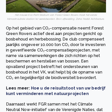
Het nieuwe Eco Park Stadium van Forest Green Rovers moet het eerste
klimaatneutrale stadion ter wereldworden. Bron afbeelding: Zaha Hadid Architecture.
Op het gebied van CO₂-compensatie neemt Forest
Green Rovers actief deel aan projecten gericht op
bosbehoud en herbebossing. De club compenseert
jaarlijks ongeveer 10.000 ton CO₂ door te investeren
in geverifieerde CO₂-compensatieprojecten, met
name via samenwerkingen die zich richten op het
beschermen en herstellen van bossen. Een
opvallend project betreft het ondersteunen van
bosbehoud in het VK, wat helpt bij de opname van
CO₂ en tegelijkertijd de biodiversiteit bevordert.
Lees meer:
Hoe u de reisuitstoot van uw bedrijf
kunt verminderen met natuurprojecten
Daarnaast werkt FGR samen met het Climate
Neutral Now-initiatief van de Verenigde Naties, dat