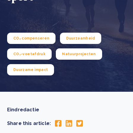
CO₂ compenseren
Duurzaamheid
CO₂-voetafdruk
Natuurprojecten
Duurzame impact
Eindredactie
Share this article: