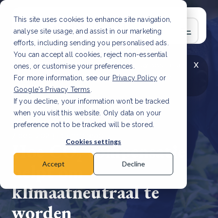
This site uses cookies to enhance site navigation,
analyse site usage, and assist in our marketing
efforts, including sending you personalised ads.
You can accept all cookies, reject non-essential
x
LAATSTE ARTIKEL
CSRD en uw positie als
ones, or customise your preferences.
leverancier: wat verandert er in 2026?
Lees
For more information, see our
Privacy Policy
or
artikel
Google's Privacy Terms
.
If you decline, your information won’t be tracked
when you visit this website. Only data on your
preference not to be tracked will be stored.
7 dec, 2023 | 13 min read
Cookies settings
Hoe CO₂-compensatie
helpt om
Accept
Decline
klimaatneutraal te
worden