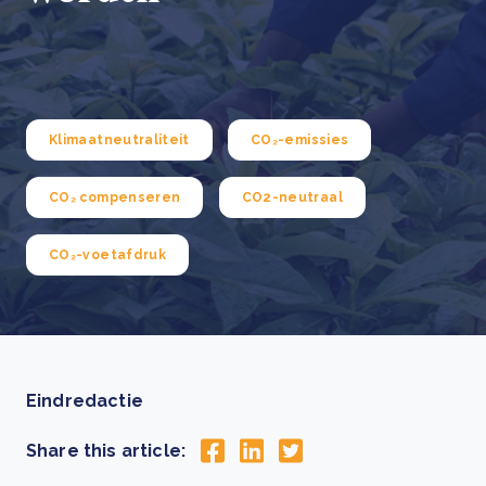
Klimaatneutraliteit
CO₂-emissies
CO₂ compenseren
CO2-neutraal
CO₂-voetafdruk
Eindredactie
Share this article: