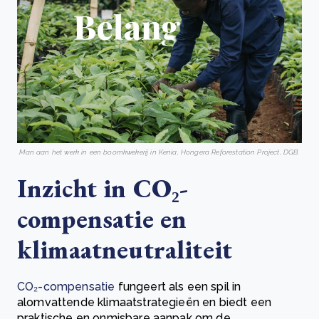
Man aan het werk in een boomkwekerij in Kenia, Hongera Reforestation Project, DGB.
Inzicht in CO₂-
compensatie en
klimaatneutraliteit
CO₂-compensatie
fungeert als een spil in
alomvattende klimaatstrategieën en biedt een
praktische en onmisbare aanpak om de