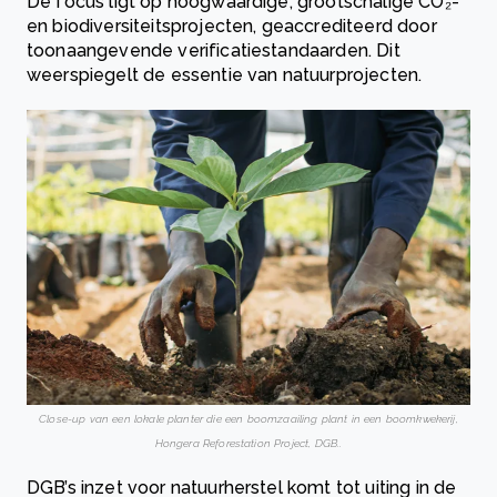
De focus ligt op hoogwaardige, grootschalige CO₂-
en biodiversiteitsprojecten, geaccrediteerd door
toonaangevende verificatiestandaarden. Dit
weerspiegelt de essentie van natuurprojecten.
Close-up van een lokale planter die een boomzaailing plant in een boomkwekerij,
Hongera Reforestation Project, DGB..
DGB’s inzet voor natuurherstel komt tot uiting in de