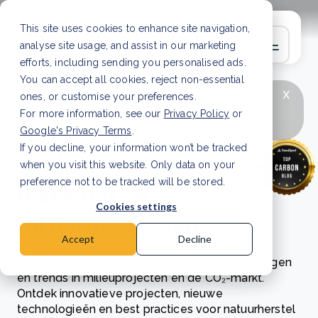
This site uses cookies to enhance site navigation,
analyse site usage, and assist in our marketing
efforts, including sending you personalised ads.
You can accept all cookies, reject non-essential
x
LAATSTE ARTIKEL
CSRD en uw positie als
ones, or customise your preferences.
leverancier: wat verandert er in 2026?
Lees
For more information, see our
Privacy Policy
or
artikel
Google's Privacy Terms
.
If you decline, your information won’t be tracked
Verken CO₂-
when you visit this website. Only data on your
markten en
preference not to be tracked will be stored.
Cookies settings
milieuprojecten
Accept
Decline
Blijf op de hoogte van de nieuwste ontwikkelingen
en trends in milieuprojecten en de CO₂-markt.
Ontdek innovatieve projecten, nieuwe
technologieën en best practices voor natuurherstel