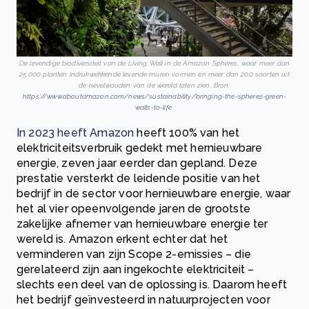
De levendige biodiversiteit van de Living Wall in de Amazon Spheres, waar meer dan
25.000 planten indrukwekkende levende muren vormen en meer dan 200 soorten uit
de nevelwouden van de wereld laten zien. Bron
:
https://www.aboutamazon.com/news/sustainability/bringing-the-spheres-green-
walls-to-life
In 2023 heeft
Amazon
heeft 100% van het
elektriciteitsverbruik gedekt met hernieuwbare
energie, zeven jaar eerder dan gepland. Deze
prestatie versterkt de leidende positie van het
bedrijf in de sector voor hernieuwbare energie, waar
het al vier opeenvolgende jaren de grootste
zakelijke afnemer van hernieuwbare energie ter
wereld is. Amazon erkent echter dat het
verminderen van zijn Scope 2-emissies – die
gerelateerd zijn aan ingekochte elektriciteit –
slechts een deel van de oplossing is. Daarom heeft
het bedrijf geïnvesteerd in natuurprojecten voor