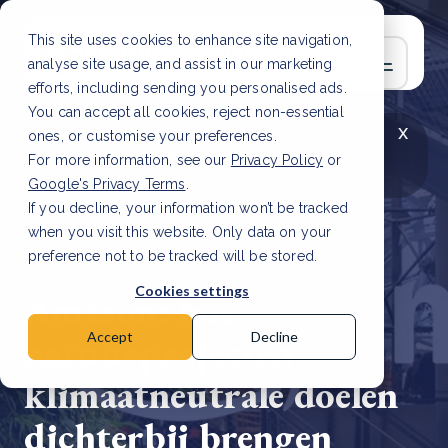
This site uses cookies to enhance site navigation,
analyse site usage, and assist in our marketing
efforts, including sending you personalised ads.
You can accept all cookies, reject non-essential
x
LAATSTE ARTIKEL
CSRD en uw positie als
ones, or customise your preferences.
leverancier: wat verandert er in 2026?
Lees
For more information, see our
Privacy Policy
or
artikel
Google's Privacy Terms
.
If you decline, your information won’t be tracked
when you visit this website. Only data on your
preference not to be tracked will be stored.
24 okt, 2024 | 5 min read
Cookies settings
Amazon: hoe
natuurprojecten
Accept
Decline
klimaatneutrale doelen
dichterbij brengen