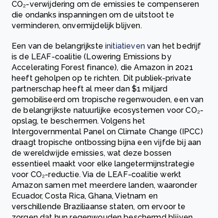
CO₂-verwijdering om de emissies te compenseren
die ondanks inspanningen om de uitstoot te
verminderen, onvermijdelijk blijven.
Een van de belangrijkste
initiatieven
van het bedrijf
is de LEAF-coalitie (Lowering Emissions by
Accelerating Forest finance), die Amazon in 2021
heeft geholpen op te richten. Dit publiek-private
partnerschap heeft al meer dan $1 miljard
gemobiliseerd om tropische regenwouden, een van
de belangrijkste natuurlijke ecosystemen voor CO₂-
opslag, te beschermen. Volgens het
Intergovernmental Panel on Climate Change (IPCC)
draagt tropische ontbossing bijna een vijfde bij aan
de wereldwijde emissies, wat deze bossen
essentieel maakt voor elke langetermijnstrategie
voor CO₂-reductie. Via de LEAF-coalitie werkt
Amazon samen met meerdere landen, waaronder
Ecuador, Costa Rica, Ghana, Vietnam en
verschillende Braziliaanse staten, om ervoor te
zorgen dat hun regenwouden beschermd blijven.