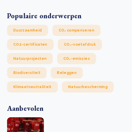
Populaire onderwerpen
Duurzaamheid
CO₂ compenseren
CO2-certificaten
CO₂-voetafdruk
Natuurprojecten
CO₂-emissies
Biodiversiteit
Beleggen
Klimaatneutraliteit
Natuurbescherming
Aanbevolen