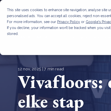
This site uses cookies to enhance site navigation, analyse site 
personalised ads. You can accept all cookies, reject non-essen
Dienste
For more information, see our
Privacy Policy
or
Google's Priva
If you decline, your information won’t be tracked when you visit
stored.
LAATSTE ARTIKEL
CSRD en uw positie als leve
12 nov, 2025 | 7 min read
Vivafloors:
elke stap