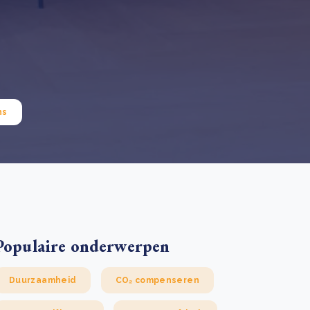
 basis leggen voor het Sauki Cookstove Nigeria
oject
RD voor het mkb: maak van dataverzoeken een
Lees meer
ncurrentievoordeel
Lees meer
ns
Populaire onderwerpen
Duurzaamheid
CO₂ compenseren