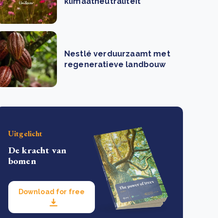
klimaatneutraliteit
Nestlé verduurzaamt met
regeneratieve landbouw
Uitgelicht
De kracht van
bomen
Download for free