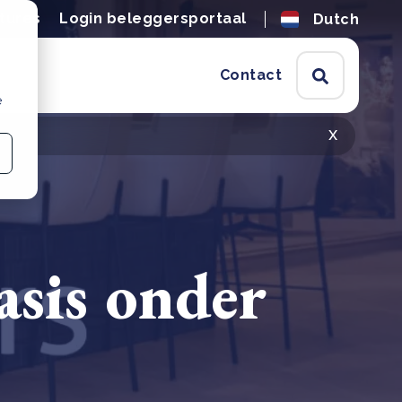
tures
Login beleggersportaal
Dutch
Contact
e
x
asis onder