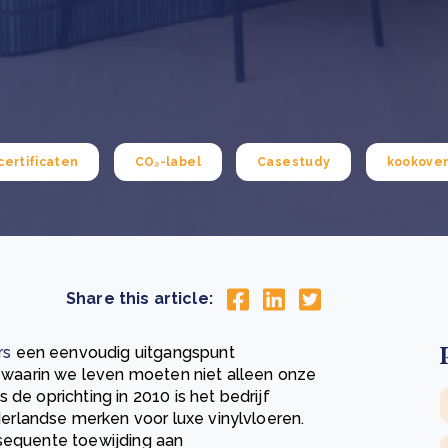
Drie stappen die het herstel van Kenia’s bossen
De
versnellen
Pr
r
Wat is een ecologische voetafdruk en hoe verkleint u
CS
eer
Lees meer
hem?
co
eer
Lees meer
ertificaten
CO₂-label
Casestudy
kookove
Share this article:
rs
een eenvoudig uitgangspunt
es waarin we leven moeten niet alleen onze
de oprichting in 2010 is het bedrijf
rlandse merken voor luxe vinylvloeren.
nsequente toewijding aan