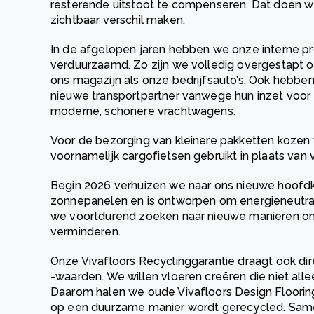
resterende uitstoot te compenseren. Dat doen we
zichtbaar verschil maken.
In de afgelopen jaren hebben we onze interne pr
verduurzaamd. Zo zijn we volledig overgestapt 
ons magazijn als onze bedrijfsauto’s. Ook hebb
nieuwe transportpartner vanwege hun inzet voor 
moderne, schonere vrachtwagens.
Voor de bezorging van kleinere pakketten kozen
voornamelijk cargofietsen gebruikt in plaats van
Begin 2026 verhuizen we naar ons nieuwe hoofdka
zonnepanelen en is ontworpen om energieneutraal
we voortdurend zoeken naar nieuwe manieren om 
verminderen.
Onze Vivafloors Recyclinggarantie draagt ook di
-waarden. We willen vloeren creëren die niet all
Daarom halen we oude Vivafloors Design Floorin
op een duurzame manier wordt gerecycled. Sam