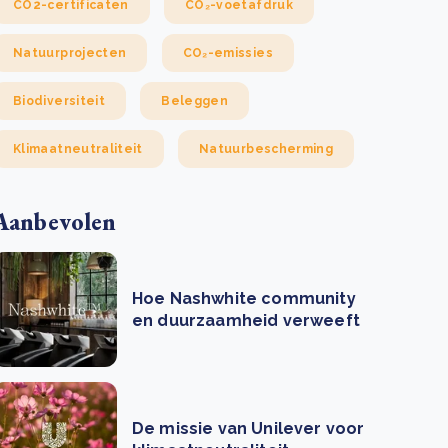
CO2-certificaten
CO₂-voetafdruk
Natuurprojecten
CO₂-emissies
Biodiversiteit
Beleggen
Klimaatneutraliteit
Natuurbescherming
Aanbevolen
Hoe Nashwhite community
en duurzaamheid verweeft
De missie van Unilever voor