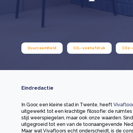
Green Wheels: transformerende stap voor
plasticinzameling in Sri Lanka
CSRD en uw positie als leverancier: wat verandert e
Lees m
in 2026?
Lees m
Duurzaamheid
CO₂-voetafdruk
CO2-c
Eindredactie
In Goor, een kleine stad in Twente, heeft
Vivafloo
uitgewerkt tot een krachtige filosofie: de ruimt
stijl weerspiegelen, maar ook onze waarden. Sinds 
uitgegroeid tot een van de toonaangevende Nede
Maar wat Vivafloors echt onderscheidt, is de co