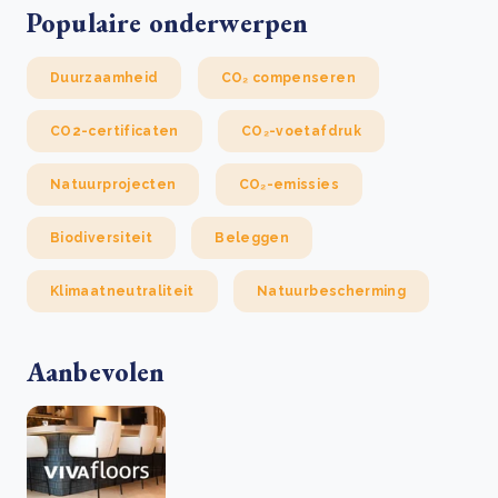
Populaire onderwerpen
Duurzaamheid
CO₂ compenseren
CO2-certificaten
CO₂-voetafdruk
Natuurprojecten
CO₂-emissies
Biodiversiteit
Beleggen
Klimaatneutraliteit
Natuurbescherming
Aanbevolen