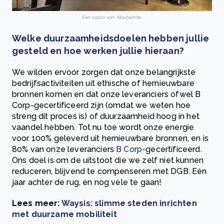
Een salon van Nashwhite.
Welke duurzaamheidsdoelen hebben jullie
gesteld en hoe werken jullie hieraan?
We wilden ervoor zorgen dat onze belangrijkste
bedrijfsactiviteiten uit ethische of hernieuwbare
bronnen komen en dat onze leveranciers ofwel B
Corp-gecertificeerd zijn (omdat we weten hoe
streng dit proces is) of duurzaamheid hoog in het
vaandel hebben. Tot nu toe wordt onze energie
voor 100% geleverd uit hernieuwbare bronnen, en is
80% van onze leveranciers
B Corp
-gecertificeerd.
Ons doel is om de uitstoot die we zelf niet kunnen
reduceren, blijvend te compenseren met DGB. Eén
jaar achter de rug, en nog vele te gaan!
Lees meer:
Waysis: slimme steden inrichten
met duurzame mobiliteit