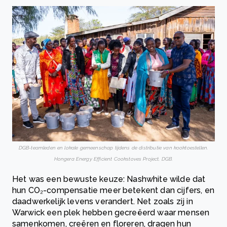
DGB-teamleden en lokale gemeenschap tijdens de distributie van kooktoestellen.
Hongera Energy Efficient Cookstoves Project, DGB.
Het was een bewuste keuze: Nashwhite wilde dat
hun CO₂-compensatie meer betekent dan cijfers, en
daadwerkelijk levens verandert. Net zoals zij in
Warwick een plek hebben gecreëerd waar mensen
samenkomen, creëren en floreren, dragen hun