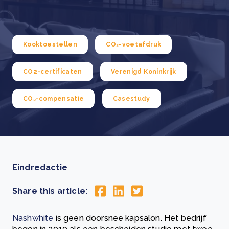
Kooktoestellen
CO₂-voetafdruk
CO2-certificaten
Verenigd Koninkrijk
CO₂-compensatie
Casestudy
Eindredactie
Share this article:
Nashwhite
is geen doorsnee kapsalon. Het bedrijf