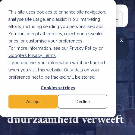
This site uses cookies to enhance site navigation,
analyse site usage, and assist in our marketing
efforts, including sending you personalised ads.
You can accept all cookies, reject non-essential
x
LAATSTE ARTIKEL
CSRD en uw positie als
ones, or customise your preferences.
leverancier: wat verandert er in 2026?
Lees
For more information, see our
Privacy Policy
or
artikel
Google's Privacy Terms
.
If you decline, your information won’t be tracked
when you visit this website. Only data on your
preference not to be tracked will be stored.
29 aug, 2025 | 5 min read
Cookies settings
Hoe Nashwhite
community en
Accept
Decline
duurzaamheid verweeft