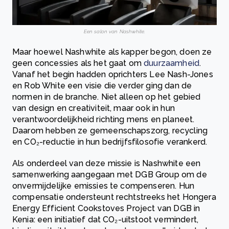
Een salon van Nashwhite.
Maar hoewel Nashwhite als kapper begon, doen ze
geen concessies als het gaat om
duurzaamheid
.
Vanaf het begin hadden oprichters Lee Nash-Jones
en Rob White een visie die verder ging dan de
normen in de branche. Niet alleen op het gebied
van design en creativiteit, maar ook in hun
verantwoordelijkheid richting mens en planeet.
Daarom hebben ze gemeenschapszorg, recycling
en CO₂-reductie in hun bedrijfsfilosofie verankerd.
Als onderdeel van deze missie is Nashwhite een
samenwerking aangegaan met DGB Group om de
onvermijdelijke emissies te compenseren. Hun
compensatie ondersteunt rechtstreeks het Hongera
Energy Efficient Cookstoves Project van DGB in
Kenia: een initiatief dat CO₂-uitstoot vermindert,