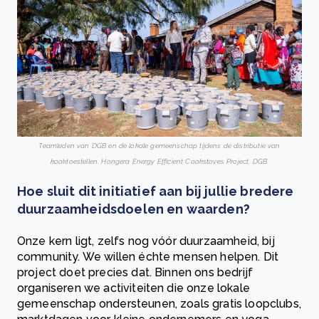
Teamleden van DGB en de lokale gemeenschap tijdens de distributie van
kooktoestellen. Hongera Energy Efficient Cookstoves Project, DGB.
Hoe sluit dit initiatief aan bij jullie bredere
duurzaamheidsdoelen en waarden?
Onze kern ligt, zelfs nog vóór duurzaamheid, bij
community. We willen échte mensen helpen. Dit
project doet precies dat. Binnen ons bedrijf
organiseren we activiteiten die onze lokale
gemeenschap ondersteunen, zoals gratis loopclubs,