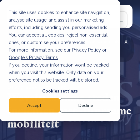
This site uses cookies to enhance site navigation,
analyse site usage, and assist in our marketing
efforts, including sending you personalised ads.
You can accept all cookies, reject non-essential
x
LAATSTE ARTIKEL
CSRD en uw positie als
ones, or customise your preferences.
leverancier: wat verandert er in 2026?
Lees
For more information, see our
Privacy Policy
or
artikel
Google's Privacy Terms
.
If you decline, your information won’t be tracked
when you visit this website. Only data on your
preference not to be tracked will be stored.
19 aug, 2025 | 8 min read
Cookies settings
Waysis: slimme steden
inrichten met duurzame
Accept
Decline
mobiliteit