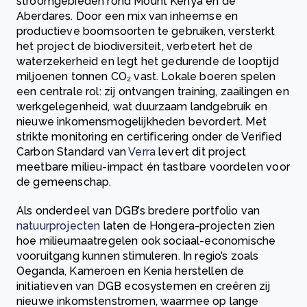
stroomgebieden rond Mount Kenya en de
Aberdares. Door een mix van inheemse en
productieve boomsoorten te gebruiken, versterkt
het project de biodiversiteit, verbetert het de
waterzekerheid en legt het gedurende de looptijd
miljoenen tonnen CO₂ vast. Lokale boeren spelen
een centrale rol: zij ontvangen training, zaailingen en
werkgelegenheid, wat duurzaam landgebruik en
nieuwe inkomensmogelijkheden bevordert. Met
strikte monitoring en certificering onder de Verified
Carbon Standard van
Verra
levert dit project
meetbare milieu-impact én tastbare voordelen voor
de gemeenschap.
Als onderdeel van DGB’s bredere portfolio van
natuurprojecten
laten de Hongera-projecten zien
hoe milieumaatregelen ook sociaal-economische
vooruitgang kunnen stimuleren. In regio’s zoals
Oeganda, Kameroen en Kenia herstellen de
initiatieven van DGB ecosystemen en creëren zij
nieuwe inkomstenstromen, waarmee op lange