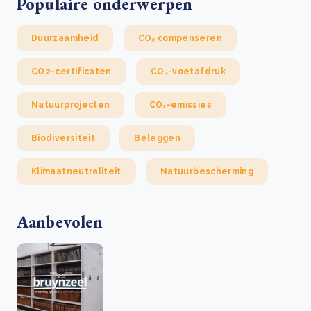
Populaire onderwerpen
Duurzaamheid
CO₂ compenseren
CO2-certificaten
CO₂-voetafdruk
Natuurprojecten
CO₂-emissies
Biodiversiteit
Beleggen
Klimaatneutraliteit
Natuurbescherming
Aanbevolen